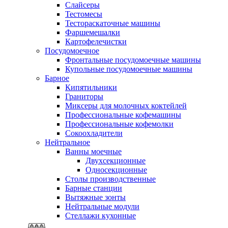
Слайсеры
Тестомесы
Тестораскаточные машины
Фаршемешалки
Картофелечистки
Посудомоечное
Фронтальные посудомоечные машины
Купольные посудомоечные машины
Барное
Кипятильники
Граниторы
Миксеры для молочных коктейлей
Профессиональные кофемашины
Профессиональные кофемолки
Сокоохладители
Нейтральное
Ванны моечные
Двухсекционные
Односекционные
Столы производственные
Барные станции
Вытяжные зонты
Нейтральные модули
Стеллажи кухонные