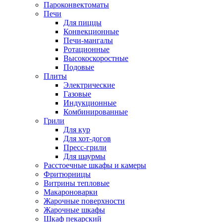
Пароконвектоматы
Печи
Для пиццы
Конвекционные
Печи-мангалы
Ротационные
Высокоскоростные
Подовые
Плиты
Электрические
Газовые
Индукционные
Комбинированные
Грили
Для кур
Для хот-догов
Пресс-грили
Для шаурмы
Расстоечные шкафы и камеры
Фритюрницы
Витрины тепловые
Макароноварки
Жарочные поверхности
Жарочные шкафы
Шкаф пекарский