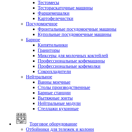
Тестомесы
Тестораскаточные машины
Фаршемешалки
Картофелечистки
Посудомоечное
Фронтальные посудомоечные машины
Купольные посудомоечные машины
Барное
Кипятильники
Граниторы
Миксеры для молочных коктейлей
Профессиональные кофемашины
Профессиональные кофемолки
Сокоохладители
Нейтральное
Ванны моечные
Столы производственные
Барные станции
Вытяжные зонты
Нейтральные модули
Стеллажи кухонные
Торговое оборудование
Отбойники для тележек и колонн