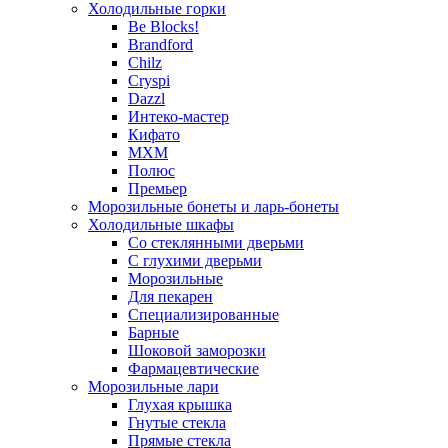
Холодильные горки
Be Blocks!
Brandford
Chilz
Cryspi
Dazzl
Интеко-мастер
Кифато
МХМ
Полюс
Премьер
Морозильные бонеты и ларь-бонеты
Холодильные шкафы
Со стеклянными дверьми
С глухими дверьми
Морозильные
Для пекарен
Специализированные
Барные
Шоковой заморозки
Фармацевтические
Морозильные лари
Глухая крышка
Гнутые стекла
Прямые стекла