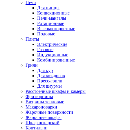
Печи
Для пиццы
Конвекционные
Печи-мангалы
Ротационные
Высокоскоростные
Подовые
Плиты
Электрические
Газовые
Индукционные
Комбинированные
Грили
Для кур
Для хот-догов
Пресс-грили
Для шаурмы
Расстоечные шкафы и камеры
Фритюрницы
Витрины тепловые
Макароноварки
Жарочные поверхности
Жарочные шкафы
Шкаф пекарский
Коптильни