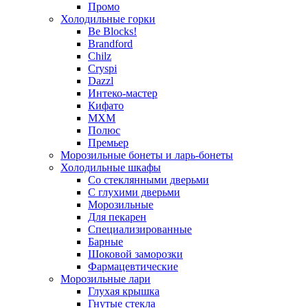
Промо
Холодильные горки
Be Blocks!
Brandford
Chilz
Cryspi
Dazzl
Интеко-мастер
Кифато
МХМ
Полюс
Премьер
Морозильные бонеты и ларь-бонеты
Холодильные шкафы
Со стеклянными дверьми
С глухими дверьми
Морозильные
Для пекарен
Специализированные
Барные
Шоковой заморозки
Фармацевтические
Морозильные лари
Глухая крышка
Гнутые стекла