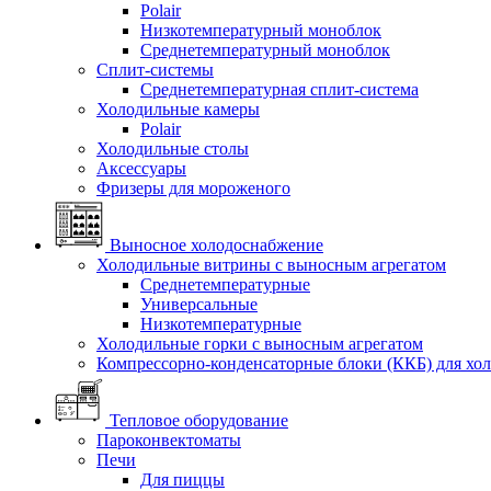
Polair
Низкотемпературный моноблок
Среднетемпературный моноблок
Сплит-системы
Среднетемпературная сплит-система
Холодильные камеры
Polair
Холодильные столы
Аксессуары
Фризеры для мороженого
Выносное холодоснабжение
Холодильные витрины с выносным агрегатом
Среднетемпературные
Универсальные
Низкотемпературные
Холодильные горки с выносным агрегатом
Компрессорно-конденсаторные блоки (ККБ) для хо
Тепловое оборудование
Пароконвектоматы
Печи
Для пиццы