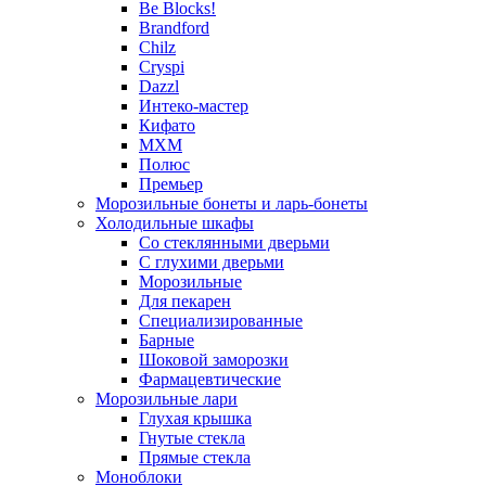
Be Blocks!
Brandford
Chilz
Cryspi
Dazzl
Интеко-мастер
Кифато
МХМ
Полюс
Премьер
Морозильные бонеты и ларь-бонеты
Холодильные шкафы
Со стеклянными дверьми
С глухими дверьми
Морозильные
Для пекарен
Специализированные
Барные
Шоковой заморозки
Фармацевтические
Морозильные лари
Глухая крышка
Гнутые стекла
Прямые стекла
Моноблоки