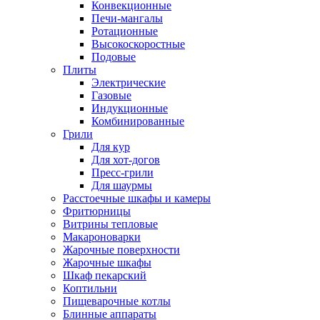
Конвекционные
Печи-мангалы
Ротационные
Высокоскоростные
Подовые
Плиты
Электрические
Газовые
Индукционные
Комбинированные
Грили
Для кур
Для хот-догов
Пресс-грили
Для шаурмы
Расстоечные шкафы и камеры
Фритюрницы
Витрины тепловые
Макароноварки
Жарочные поверхности
Жарочные шкафы
Шкаф пекарский
Коптильни
Пищеварочные котлы
Блинные аппараты