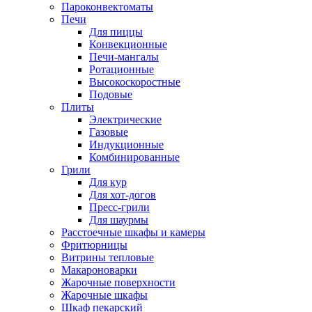
Пароконвектоматы
Печи
Для пиццы
Конвекционные
Печи-мангалы
Ротационные
Высокоскоростные
Подовые
Плиты
Электрические
Газовые
Индукционные
Комбинированные
Грили
Для кур
Для хот-догов
Пресс-грили
Для шаурмы
Расстоечные шкафы и камеры
Фритюрницы
Витрины тепловые
Макароноварки
Жарочные поверхности
Жарочные шкафы
Шкаф пекарский