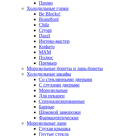
Промо
Холодильные горки
Be Blocks!
Brandford
Chilz
Cryspi
Dazzl
Интеко-мастер
Кифато
МХМ
Полюс
Премьер
Морозильные бонеты и ларь-бонеты
Холодильные шкафы
Со стеклянными дверьми
С глухими дверьми
Морозильные
Для пекарен
Специализированные
Барные
Шоковой заморозки
Фармацевтические
Морозильные лари
Глухая крышка
Гнутые стекла