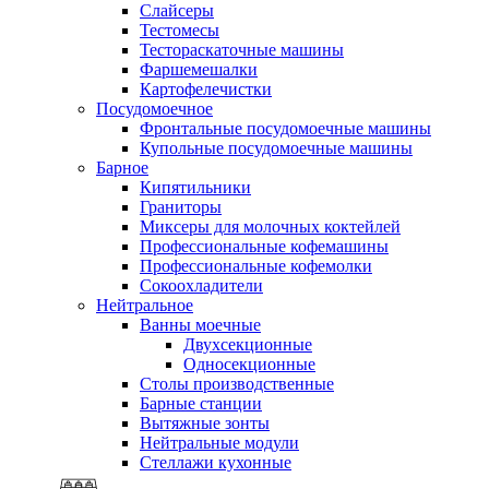
Слайсеры
Тестомесы
Тестораскаточные машины
Фаршемешалки
Картофелечистки
Посудомоечное
Фронтальные посудомоечные машины
Купольные посудомоечные машины
Барное
Кипятильники
Граниторы
Миксеры для молочных коктейлей
Профессиональные кофемашины
Профессиональные кофемолки
Сокоохладители
Нейтральное
Ванны моечные
Двухсекционные
Односекционные
Столы производственные
Барные станции
Вытяжные зонты
Нейтральные модули
Стеллажи кухонные