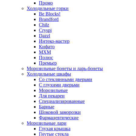
Промо
Холодильные горки
Be Blocks!
Brandford
Chilz
Cryspi
Dazzl
Интеко-мастер
Кифато
МХМ
Полюс
Премьер
Морозильные бонеты и ларь-бонеты
Холодильные шкафы
Со стеклянными дверьми
С глухими дверьми
Морозильные
Для пекарен
Специализированные
Барные
Шоковой заморозки
Фармацевтические
Морозильные лари
Глухая крышка
Гнутые стекла