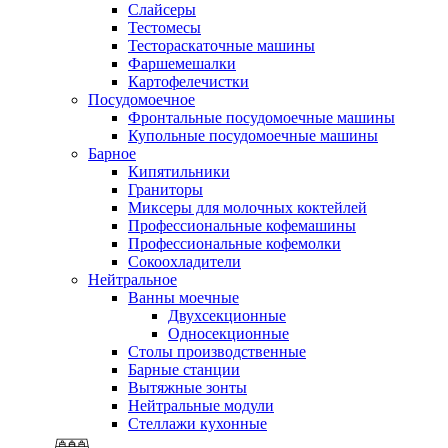
Слайсеры
Тестомесы
Тестораскаточные машины
Фаршемешалки
Картофелечистки
Посудомоечное
Фронтальные посудомоечные машины
Купольные посудомоечные машины
Барное
Кипятильники
Граниторы
Миксеры для молочных коктейлей
Профессиональные кофемашины
Профессиональные кофемолки
Сокоохладители
Нейтральное
Ванны моечные
Двухсекционные
Односекционные
Столы производственные
Барные станции
Вытяжные зонты
Нейтральные модули
Стеллажи кухонные