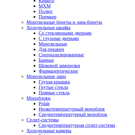
Кифато
МХМ
Полюс
Премьер
Морозильные бонеты и ларь-бонеты
Холодильные шкафы
Со стеклянными дверьми
С глухими дверьми
Морозильные
Для пекарен
Специализированные
Барные
Шоковой заморозки
Фармацевтические
Морозильные лари
Глухая крышка
Гнутые стекла
Прямые стекла
Моноблоки
Polair
Низкотемпературный моноблок
Среднетемпературный моноблок
Сплит-системы
Среднетемпературная сплит-система
Холодильные камеры