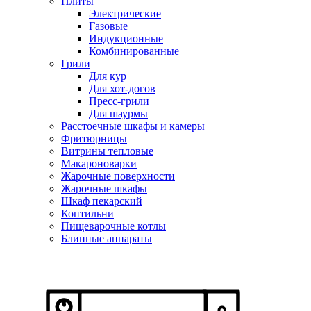
Плиты
Электрические
Газовые
Индукционные
Комбинированные
Грили
Для кур
Для хот-догов
Пресс-грили
Для шаурмы
Расстоечные шкафы и камеры
Фритюрницы
Витрины тепловые
Макароноварки
Жарочные поверхности
Жарочные шкафы
Шкаф пекарский
Коптильни
Пищеварочные котлы
Блинные аппараты