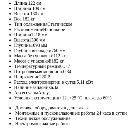
Длина
122 см
Ширина
109 см
Высота
130 см
Вес
182 кг
Тип охлаждения
Статическое
Расположение
Напольное
Ширина
1218 мм
Высота
1300 мм
Глубина
1093 мм
Глубина выкладки
760 мм
Масса без упаковки
112 кг
Масса с упаковкой
182 кг
Температурный режим
0..+7
Потребляемая мощность
0,34
Напряжение
220 В
Расход электроэнергии в сутки
5,11 кВт
Наличие запасника
Да
Аксессуары
Array
Условия эксплуатации
+12..+25 °C, влаж. до 60%
Доставка оборудования в день заказа
Монтажные и пусконаладочные работы 24 часа в сутки
Техническое обслуживание
Электромонтажные работы