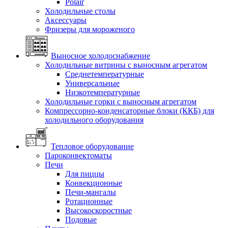
Polair
Холодильные столы
Аксессуары
Фризеры для мороженого
Выносное холодоснабжение
Холодильные витрины с выносным агрегатом
Среднетемпературные
Универсальные
Низкотемпературные
Холодильные горки с выносным агрегатом
Компрессорно-конденсаторные блоки (ККБ) для
холодильного оборудования
Тепловое оборудование
Пароконвектоматы
Печи
Для пиццы
Конвекционные
Печи-мангалы
Ротационные
Высокоскоростные
Подовые