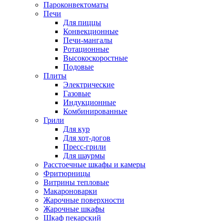
Пароконвектоматы
Печи
Для пиццы
Конвекционные
Печи-мангалы
Ротационные
Высокоскоростные
Подовые
Плиты
Электрические
Газовые
Индукционные
Комбинированные
Грили
Для кур
Для хот-догов
Пресс-грили
Для шаурмы
Расстоечные шкафы и камеры
Фритюрницы
Витрины тепловые
Макароноварки
Жарочные поверхности
Жарочные шкафы
Шкаф пекарский