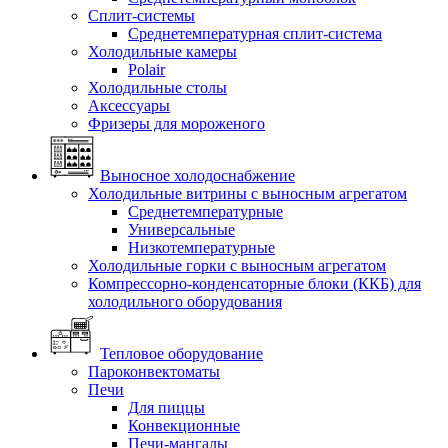
Сплит-системы
Среднетемпературная сплит-система
Холодильные камеры
Polair
Холодильные столы
Аксессуары
Фризеры для мороженого
Выносное холодоснабжение
Холодильные витрины с выносным агрегатом
Среднетемпературные
Универсальные
Низкотемпературные
Холодильные горки с выносным агрегатом
Компрессорно-конденсаторные блоки (ККБ) для
холодильного оборудования
Тепловое оборудование
Пароконвектоматы
Печи
Для пиццы
Конвекционные
Печи-мангалы