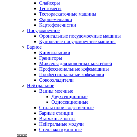
Слайсеры
Тестомесы
Тестораскаточные машины
Фаршемешалки
Картофелечистки
Посудомоечное
Фронтальные посудомоечные машины
Купольные посудомоечные машины
Барное
Кипятильники
Граниторы
Миксеры для молочных коктейлей
Профессиональные кофемашины
Профессиональные кофемолки
Сокоохладители
Нейтральное
Ванны моечные
Двухсекционные
Односекционные
Столы производственные
Барные станции
Вытяжные зонты
Нейтральные модули
Стеллажи кухонные