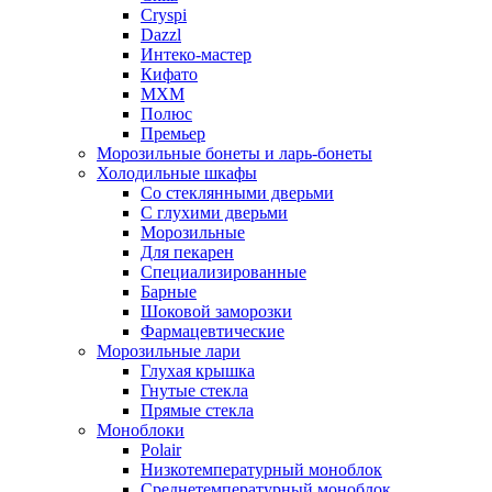
Cryspi
Dazzl
Интеко-мастер
Кифато
МХМ
Полюс
Премьер
Морозильные бонеты и ларь-бонеты
Холодильные шкафы
Со стеклянными дверьми
С глухими дверьми
Морозильные
Для пекарен
Специализированные
Барные
Шоковой заморозки
Фармацевтические
Морозильные лари
Глухая крышка
Гнутые стекла
Прямые стекла
Моноблоки
Polair
Низкотемпературный моноблок
Среднетемпературный моноблок