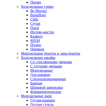
Промо
Холодильные горки
Be Blocks!
Brandford
Chilz
Cryspi
Dazzl
Интеко-мастер
Кифато
МХМ
Полюс
Премьер
Морозильные бонеты и ларь-бонеты
Холодильные шкафы
Со стеклянными дверьми
С глухими дверьми
Морозильные
Для пекарен
Специализированные
Барные
Шоковой заморозки
Фармацевтические
Морозильные лари
Глухая крышка
Гнутые стекла