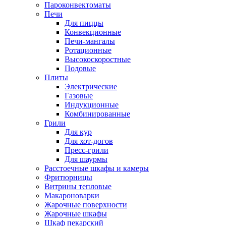
Пароконвектоматы
Печи
Для пиццы
Конвекционные
Печи-мангалы
Ротационные
Высокоскоростные
Подовые
Плиты
Электрические
Газовые
Индукционные
Комбинированные
Грили
Для кур
Для хот-догов
Пресс-грили
Для шаурмы
Расстоечные шкафы и камеры
Фритюрницы
Витрины тепловые
Макароноварки
Жарочные поверхности
Жарочные шкафы
Шкаф пекарский