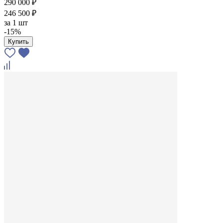
290 000 ₽
246 500 ₽
за
1 шт
-15%
Купить