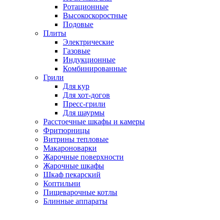
Ротационные
Высокоскоростные
Подовые
Плиты
Электрические
Газовые
Индукционные
Комбинированные
Грили
Для кур
Для хот-догов
Пресс-грили
Для шаурмы
Расстоечные шкафы и камеры
Фритюрницы
Витрины тепловые
Макароноварки
Жарочные поверхности
Жарочные шкафы
Шкаф пекарский
Коптильни
Пищеварочные котлы
Блинные аппараты