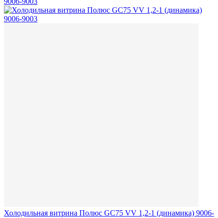
Холодильная витрина Полюс GС75 VV 1,2-1 (динамика) 9006-