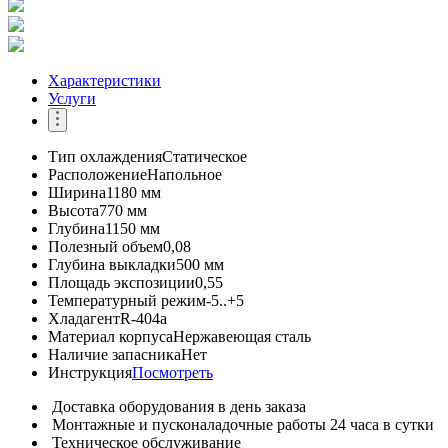
Характеристики
Услуги
Тип охлаждения
Статическое
Расположение
Напольное
Ширина
1180 мм
Высота
770 мм
Глубина
1150 мм
Полезный объем
0,08
Глубина выкладки
500 мм
Площадь экспозиции
0,55
Температурный режим
-5..+5
Хладагент
R-404a
Материал корпуса
Нержавеющая сталь
Наличие запасника
Нет
Инструкция
Посмотреть
Доставка оборудования в день заказа
Монтажные и пусконаладочные работы 24 часа в сутки
Техническое обслуживание