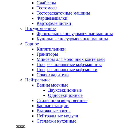
Слайсеры
Тестомесы
Тестораскаточные машины
Фаршемешалки
Картофелечистки
Посудомоечное
Фронтальные посудомоечные машины
Купольные посудомоечные машины
Барное
Кипятильники
Граниторы
Миксеры для молочных коктейлей
Профессиональные кофемашины
Профессиональные кофемолки
Сокоохладители
Нейтральное
Ванны моечные
Двухсекционные
Односекционные
Столы производственные
Барные станции
Вытяжные зонты
Нейтральные модули
Стеллажи кухонные