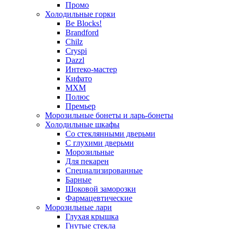
Промо
Холодильные горки
Be Blocks!
Brandford
Chilz
Cryspi
Dazzl
Интеко-мастер
Кифато
МХМ
Полюс
Премьер
Морозильные бонеты и ларь-бонеты
Холодильные шкафы
Со стеклянными дверьми
С глухими дверьми
Морозильные
Для пекарен
Специализированные
Барные
Шоковой заморозки
Фармацевтические
Морозильные лари
Глухая крышка
Гнутые стекла