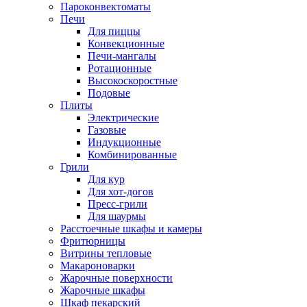
Пароконвектоматы
Печи
Для пиццы
Конвекционные
Печи-мангалы
Ротационные
Высокоскоростные
Подовые
Плиты
Электрические
Газовые
Индукционные
Комбинированные
Грили
Для кур
Для хот-догов
Пресс-грили
Для шаурмы
Расстоечные шкафы и камеры
Фритюрницы
Витрины тепловые
Макароноварки
Жарочные поверхности
Жарочные шкафы
Шкаф пекарский