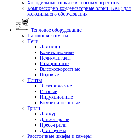
Холодильные горки с выносным агрегатом
Компрессорно-конденсаторные блоки (ККБ) для
холодильного оборудования
Тепловое оборудование
Пароконвектоматы
Печи
Для пиццы
Конвекционные
Печи-мангалы
Ротационные
Высокоскоростные
Подовые
Плиты
Электрические
Газовые
Индукционные
Комбинированные
Грили
Для кур
Для хот-догов
Пресс-грили
Для шаурмы
Расстоечные шкафы и камеры