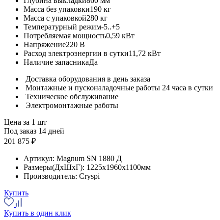
Глубина выкладки
860 мм
Масса без упаковки
190 кг
Масса с упаковкой
280 кг
Температурный режим
-5..+5
Потребляемая мощность
0,59 кВт
Напряжение
220 В
Расход электроэнергии в сутки
11,72 кВт
Наличие запасника
Да
Доставка оборудования в день заказа
Монтажные и пусконаладочные работы 24 часа в сутки
Техническое обслуживание
Электромонтажные работы
Цена за 1 шт
Под заказ 14 дней
201 875 ₽
Артикул:
Magnum SN 1880 Д
Размеры(ДхШхГ):
1225x1960x1100мм
Производитель:
Cryspi
Купить
Купить в один клик