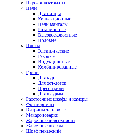
Пароконвектоматы
Печи
Для пиццы
Конвекционные
Печи-мангалы
Ротационные
Высокоскоростные
Подовые
Плиты
Электрические
Газовые
Индукционные
Комбинированные
Грили
Для кур
Для хот-догов
Пресс-грили
Для шаурмы
Расстоечные шкафы и камеры
Фритюрницы
Витрины тепловые
Макароноварки
Жарочные поверхности
Жарочные шкафы
Шкаф пекарский