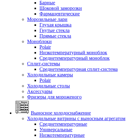
Барные
Шоковой заморозки
Фармацевтические
Морозильные лари
Глухая крышка
Гнутые стекла
Прямые стекла
Моноблоки
Polair
Низкотемпературный моноблок
Среднетемпературный моноблок
Сплит-системы
Среднетемпературная сплит-система
Холодильные камеры
Polair
Холодильные столы
Аксессуары
Фризеры для мороженого
Выносное холодоснабжение
Холодильные витрины с выносным агрегатом
Среднетемпературные
Универсальные
Низкотемпературные