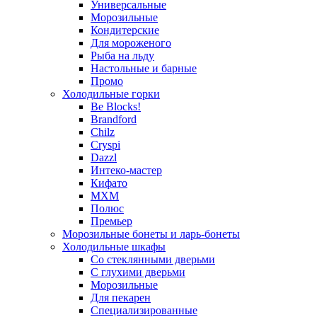
Универсальные
Морозильные
Кондитерские
Для мороженого
Рыба на льду
Настольные и барные
Промо
Холодильные горки
Be Blocks!
Brandford
Chilz
Cryspi
Dazzl
Интеко-мастер
Кифато
МХМ
Полюс
Премьер
Морозильные бонеты и ларь-бонеты
Холодильные шкафы
Со стеклянными дверьми
С глухими дверьми
Морозильные
Для пекарен
Специализированные