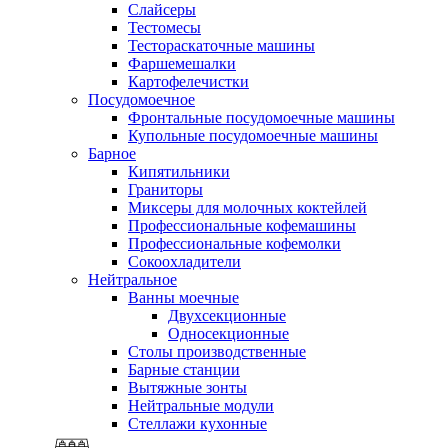
Слайсеры
Тестомесы
Тестораскаточные машины
Фаршемешалки
Картофелечистки
Посудомоечное
Фронтальные посудомоечные машины
Купольные посудомоечные машины
Барное
Кипятильники
Граниторы
Миксеры для молочных коктейлей
Профессиональные кофемашины
Профессиональные кофемолки
Сокоохладители
Нейтральное
Ванны моечные
Двухсекционные
Односекционные
Столы производственные
Барные станции
Вытяжные зонты
Нейтральные модули
Стеллажи кухонные