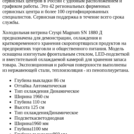
сервисных центров в России с удобным расположением и
графиком работы. Это 42 региональных фирменных
сервисных центра и более 100 сертифицированных
специалистов. Сервисная поддержка в течение всего срока
службы.
Холодильная витрина Cryspi Magnum SN 1880 Д
предназначена для демонстрации, охлаждения и
кратковременного хранения скоропортящихся продуктов на
предприятиях торговли и общественного питания. Модель
оснащена изогнутым фронтальным стеклом, LED-подсветкой
и вместительной охлаждаемой камерой для хранения запаса
товара. Экспозиционная и рабочая поверхности выполнены
из нержавеющей стали, теплоизоляция - из пенополиуретана.
Глубина выкладки
86 см
Оттайка
Автоматическая
Тип охлаждения
Динамическое
Ширина
1960 см
Глубина
110 см
Высота
125 см
Тип охлаждения
Динамическое
Подсветка
светодиодная
Ширина
1960 мм
Глубина
1100 мм