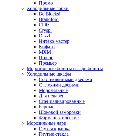
Промо
Холодильные горки
Be Blocks!
Brandford
Chilz
Cryspi
Dazzl
Интеко-мастер
Кифато
МХМ
Полюс
Премьер
Морозильные бонеты и ларь-бонеты
Холодильные шкафы
Со стеклянными дверьми
С глухими дверьми
Морозильные
Для пекарен
Специализированные
Барные
Шоковой заморозки
Фармацевтические
Морозильные лари
Глухая крышка
Гнутые стекла