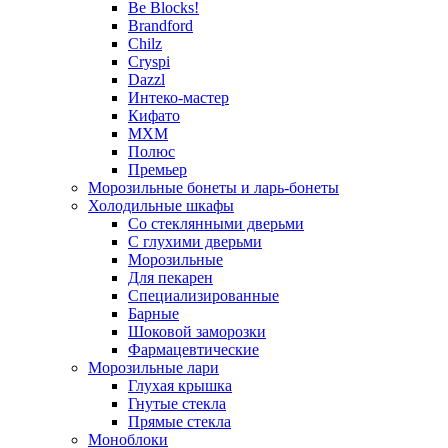
Be Blocks!
Brandford
Chilz
Cryspi
Dazzl
Интеко-мастер
Кифато
МХМ
Полюс
Премьер
Морозильные бонеты и ларь-бонеты
Холодильные шкафы
Со стеклянными дверьми
С глухими дверьми
Морозильные
Для пекарен
Специализированные
Барные
Шоковой заморозки
Фармацевтические
Морозильные лари
Глухая крышка
Гнутые стекла
Прямые стекла
Моноблоки