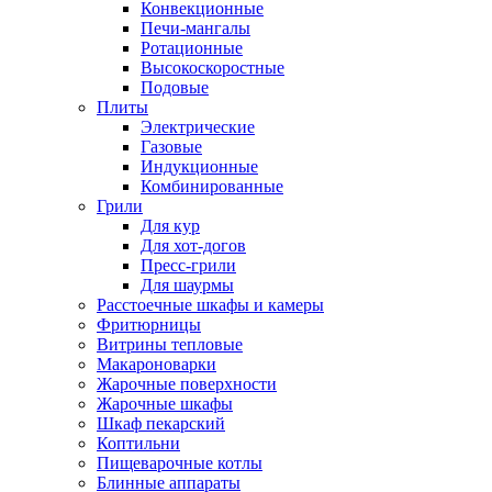
Конвекционные
Печи-мангалы
Ротационные
Высокоскоростные
Подовые
Плиты
Электрические
Газовые
Индукционные
Комбинированные
Грили
Для кур
Для хот-догов
Пресс-грили
Для шаурмы
Расстоечные шкафы и камеры
Фритюрницы
Витрины тепловые
Макароноварки
Жарочные поверхности
Жарочные шкафы
Шкаф пекарский
Коптильни
Пищеварочные котлы
Блинные аппараты