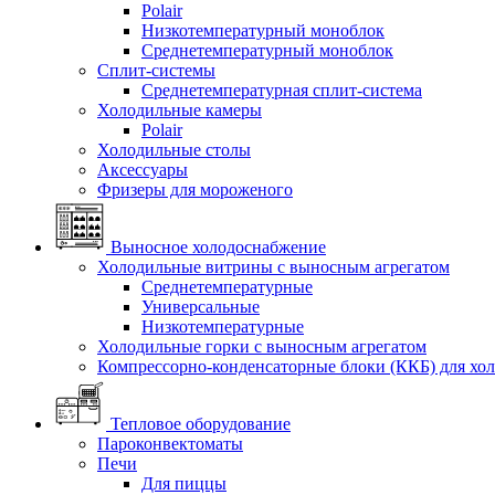
Polair
Низкотемпературный моноблок
Среднетемпературный моноблок
Сплит-системы
Среднетемпературная сплит-система
Холодильные камеры
Polair
Холодильные столы
Аксессуары
Фризеры для мороженого
Выносное холодоснабжение
Холодильные витрины с выносным агрегатом
Среднетемпературные
Универсальные
Низкотемпературные
Холодильные горки с выносным агрегатом
Компрессорно-конденсаторные блоки (ККБ) для хо
Тепловое оборудование
Пароконвектоматы
Печи
Для пиццы