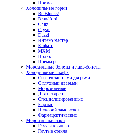
Промо
Холодильные горки
Be Blocks!
Brandford
Chilz
Cryspi
Dazzl
Интеко-мастер
Кифато
МХМ
Полюс
Премьер
Морозильные бонеты и ларь-бонеты
Холодильные шкафы
Со стеклянными дверьми
С глухими дверьми
Морозильные
Для пекарен
Специализированные
Барные
Шоковой заморозки
Фармацевтические
Морозильные лари
Глухая крышка
Гнутые стекла