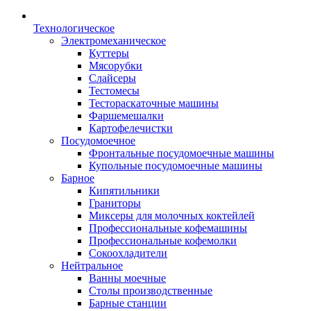
Технологическое
Электромеханическое
Куттеры
Мясорубки
Слайсеры
Тестомесы
Тестораскаточные машины
Фаршемешалки
Картофелечистки
Посудомоечное
Фронтальные посудомоечные машины
Купольные посудомоечные машины
Барное
Кипятильники
Граниторы
Миксеры для молочных коктейлей
Профессиональные кофемашины
Профессиональные кофемолки
Сокоохладители
Нейтральное
Ванны моечные
Столы производственные
Барные станции