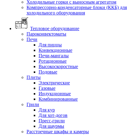
Холодильные горки с выносным агрегатом
Компрессорно-конденсаторные блоки (ККБ) для
холодильного оборудования
Тепловое оборудование
Пароконвектоматы
Печи
Для пиццы
Конвекционные
Печи-мангалы
Ротационные
Высокоскоростные
Подовые
Плиты
Электрические
Газовые
Индукционные
Комбинированные
Грили
Для кур
Для хот-догов
Пресс-грили
Для шаурмы
Расстоечные шкафы и камеры