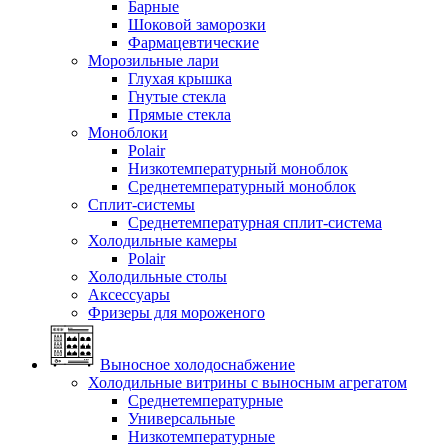
Барные
Шоковой заморозки
Фармацевтические
Морозильные лари
Глухая крышка
Гнутые стекла
Прямые стекла
Моноблоки
Polair
Низкотемпературный моноблок
Среднетемпературный моноблок
Сплит-системы
Среднетемпературная сплит-система
Холодильные камеры
Polair
Холодильные столы
Аксессуары
Фризеры для мороженого
Выносное холодоснабжение
Холодильные витрины с выносным агрегатом
Среднетемпературные
Универсальные
Низкотемпературные