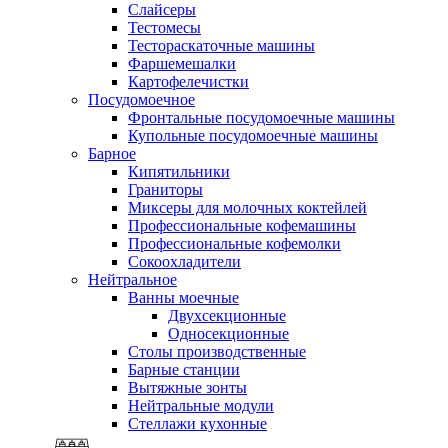
Слайсеры
Тестомесы
Тестораскаточные машины
Фаршемешалки
Картофелечистки
Посудомоечное
Фронтальные посудомоечные машины
Купольные посудомоечные машины
Барное
Кипятильники
Граниторы
Миксеры для молочных коктейлей
Профессиональные кофемашины
Профессиональные кофемолки
Сокоохладители
Нейтральное
Ванны моечные
Двухсекционные
Односекционные
Столы производственные
Барные станции
Вытяжные зонты
Нейтральные модули
Стеллажи кухонные