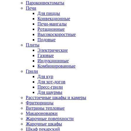
Пароконвектоматы
Печи
Для пиццы
Конвекционные
Печи-мангалы
Ротационные
Высокоскоростные
Подовые
Плиты
Электрические
Газовые
Индукционные
Комбинированные
Грили
Для кур
Для хот-догов
Пресс-грили
Для шаурмы
Расстоечные шкафы и камеры
Фритюрницы
Витрины тепловые
Макароноварки
Жарочные поверхности
Жарочные шкафы
Шкаф пекарский