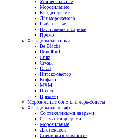
Универсальные
Морозильные
Кондитерские
Для мороженого
Рыба на льду
Настольные и барные
Промо
Холодильные горки
Be Blocks!
Brandford
Chilz
Cryspi
Dazzl
Интеко-мастер
Кифато
МХМ
Полюс
Премьер
Морозильные бонеты и ларь-бонеты
Холодильные шкафы
Со стеклянными дверьми
С глухими дверьми
Морозильные
Для пекарен
Специализированные