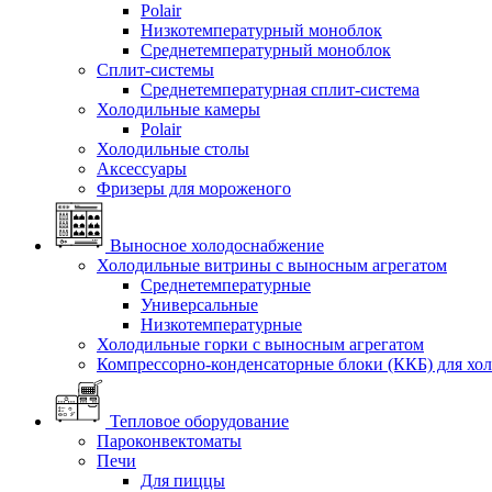
Polair
Низкотемпературный моноблок
Среднетемпературный моноблок
Сплит-системы
Среднетемпературная сплит-система
Холодильные камеры
Polair
Холодильные столы
Аксессуары
Фризеры для мороженого
Выносное холодоснабжение
Холодильные витрины с выносным агрегатом
Среднетемпературные
Универсальные
Низкотемпературные
Холодильные горки с выносным агрегатом
Компрессорно-конденсаторные блоки (ККБ) для хо
Тепловое оборудование
Пароконвектоматы
Печи
Для пиццы