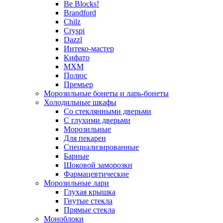
Be Blocks!
Brandford
Chilz
Cryspi
Dazzl
Интеко-мастер
Кифато
МХМ
Полюс
Премьер
Морозильные бонеты и ларь-бонеты
Холодильные шкафы
Со стеклянными дверьми
С глухими дверьми
Морозильные
Для пекарен
Специализированные
Барные
Шоковой заморозки
Фармацевтические
Морозильные лари
Глухая крышка
Гнутые стекла
Прямые стекла
Моноблоки