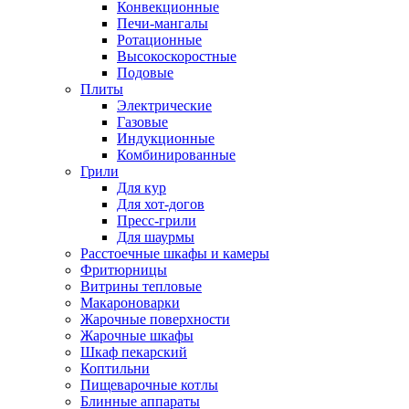
Конвекционные
Печи-мангалы
Ротационные
Высокоскоростные
Подовые
Плиты
Электрические
Газовые
Индукционные
Комбинированные
Грили
Для кур
Для хот-догов
Пресс-грили
Для шаурмы
Расстоечные шкафы и камеры
Фритюрницы
Витрины тепловые
Макароноварки
Жарочные поверхности
Жарочные шкафы
Шкаф пекарский
Коптильни
Пищеварочные котлы
Блинные аппараты