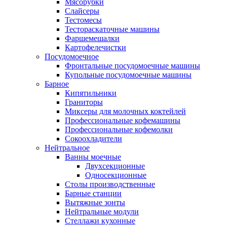
Мясорубки
Слайсеры
Тестомесы
Тестораскаточные машины
Фаршемешалки
Картофелечистки
Посудомоечное
Фронтальные посудомоечные машины
Купольные посудомоечные машины
Барное
Кипятильники
Граниторы
Миксеры для молочных коктейлей
Профессиональные кофемашины
Профессиональные кофемолки
Сокоохладители
Нейтральное
Ванны моечные
Двухсекционные
Односекционные
Столы производственные
Барные станции
Вытяжные зонты
Нейтральные модули
Стеллажи кухонные