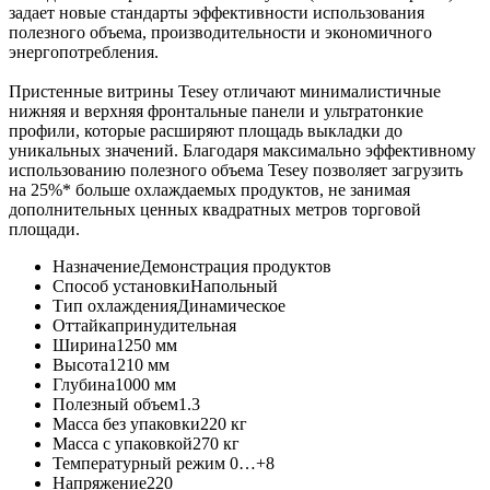
задает новые стандарты эффективности использования
полезного объема, производительности и экономичного
энергопотребления.
Пристенные витрины Tesey отличают минималистичные
нижняя и верхняя фронтальные панели и ультратонкие
профили, которые расширяют площадь выкладки до
уникальных значений. Благодаря максимально эффективному
использованию полезного объема Tesey позволяет загрузить
на 25%* больше охлаждаемых продуктов, не занимая
дополнительных ценных квадратных метров торговой
площади.
Назначение
Демонстрация продуктов
Способ установки
Напольный
Тип охлаждения
Динамическое
Оттайка
принудительная
Ширина
1250 мм
Высота
1210 мм
Глубина
1000 мм
Полезный объем
1.3
Масса без упаковки
220 кг
Масса с упаковкой
270 кг
Температурный режим
0…+8
Напряжение
220