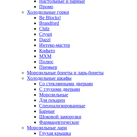
Настольные и барные
Промо
Холодильные горки
Be Blocks!
Brandford
Chilz
Cryspi
Dazzl
Интеко-мастер
Кифато
МХМ
Полюс
Премьер
Морозильные бонеты и ларь-бонеты
Холодильные шкафы
Со стеклянными дверьми
С глухими дверьми
Морозильные
Для пекарен
Специализированные
Барные
Шоковой заморозки
Фармацевтические
Морозильные лари
Глухая крышка