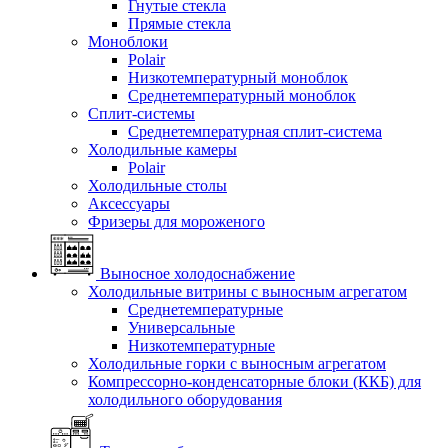
Гнутые стекла
Прямые стекла
Моноблоки
Polair
Низкотемпературный моноблок
Среднетемпературный моноблок
Сплит-системы
Среднетемпературная сплит-система
Холодильные камеры
Polair
Холодильные столы
Аксессуары
Фризеры для мороженого
Выносное холодоснабжение
Холодильные витрины с выносным агрегатом
Среднетемпературные
Универсальные
Низкотемпературные
Холодильные горки с выносным агрегатом
Компрессорно-конденсаторные блоки (ККБ) для
холодильного оборудования