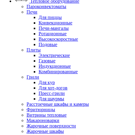
Тепловое оборудование
Пароконвектоматы
Печи
Для пиццы
Конвекционные
Печи-мангалы
Ротационные
Высокоскоростные
Подовые
Плиты
Электрические
Газовые
Индукционные
Комбинированные
Грили
Для кур
Для хот-догов
Пресс-грили
Для шаурмы
Расстоечные шкафы и камеры
Фритюрницы
Витрины тепловые
Макароноварки
Жарочные поверхности
Жарочные шкафы