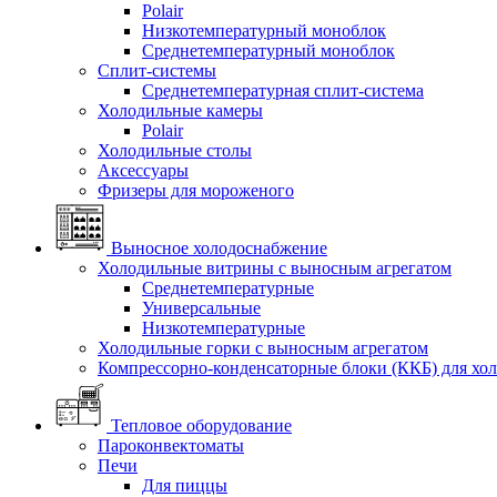
Polair
Низкотемпературный моноблок
Среднетемпературный моноблок
Сплит-системы
Среднетемпературная сплит-система
Холодильные камеры
Polair
Холодильные столы
Аксессуары
Фризеры для мороженого
Выносное холодоснабжение
Холодильные витрины с выносным агрегатом
Среднетемпературные
Универсальные
Низкотемпературные
Холодильные горки с выносным агрегатом
Компрессорно-конденсаторные блоки (ККБ) для хо
Тепловое оборудование
Пароконвектоматы
Печи
Для пиццы