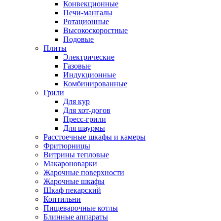
Конвекционные
Печи-мангалы
Ротационные
Высокоскоростные
Подовые
Плиты
Электрические
Газовые
Индукционные
Комбинированные
Грили
Для кур
Для хот-догов
Пресс-грили
Для шаурмы
Расстоечные шкафы и камеры
Фритюрницы
Витрины тепловые
Макароноварки
Жарочные поверхности
Жарочные шкафы
Шкаф пекарский
Коптильни
Пищеварочные котлы
Блинные аппараты