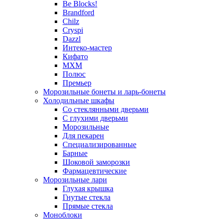
Be Blocks!
Brandford
Chilz
Cryspi
Dazzl
Интеко-мастер
Кифато
МХМ
Полюс
Премьер
Морозильные бонеты и ларь-бонеты
Холодильные шкафы
Со стеклянными дверьми
С глухими дверьми
Морозильные
Для пекарен
Специализированные
Барные
Шоковой заморозки
Фармацевтические
Морозильные лари
Глухая крышка
Гнутые стекла
Прямые стекла
Моноблоки