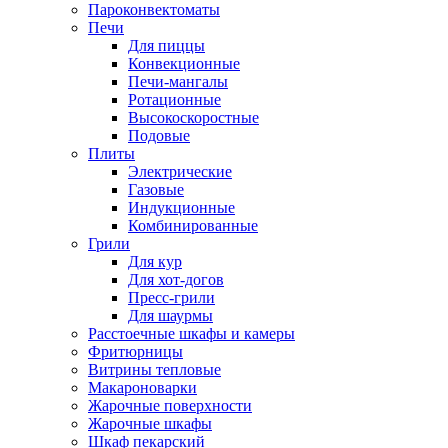
Пароконвектоматы
Печи
Для пиццы
Конвекционные
Печи-мангалы
Ротационные
Высокоскоростные
Подовые
Плиты
Электрические
Газовые
Индукционные
Комбинированные
Грили
Для кур
Для хот-догов
Пресс-грили
Для шаурмы
Расстоечные шкафы и камеры
Фритюрницы
Витрины тепловые
Макароноварки
Жарочные поверхности
Жарочные шкафы
Шкаф пекарский