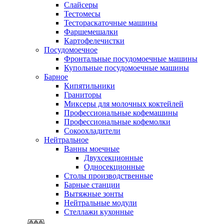
Слайсеры
Тестомесы
Тестораскаточные машины
Фаршемешалки
Картофелечистки
Посудомоечное
Фронтальные посудомоечные машины
Купольные посудомоечные машины
Барное
Кипятильники
Граниторы
Миксеры для молочных коктейлей
Профессиональные кофемашины
Профессиональные кофемолки
Сокоохладители
Нейтральное
Ванны моечные
Двухсекционные
Односекционные
Столы производственные
Барные станции
Вытяжные зонты
Нейтральные модули
Стеллажи кухонные