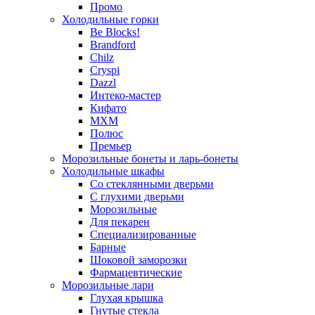
Промо
Холодильные горки
Be Blocks!
Brandford
Chilz
Cryspi
Dazzl
Интеко-мастер
Кифато
МХМ
Полюс
Премьер
Морозильные бонеты и ларь-бонеты
Холодильные шкафы
Со стеклянными дверьми
С глухими дверьми
Морозильные
Для пекарен
Специализированные
Барные
Шоковой заморозки
Фармацевтические
Морозильные лари
Глухая крышка
Гнутые стекла