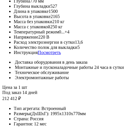
Глубина
770 мм
Глубина выкладки
527
Длина в упаковке
1500
Высота в упаковке
2165
Масса без упаковки
210 кг
Масса с упаковкой
250 кг
Температурный режим
0...+4
Напряжение
220 В
Расход электроэнергии в сутки
13,6
Количество полок для выкладки
5
Инструкция
Посмотреть
Доставка оборудования в день заказа
Монтажные и пусконаладочные работы 24 часа в сутки
Техническое обслуживание
Электромонтажные работы
Цена за 1 шт
Под заказ 14 дней
212 412 ₽
Тип агрегата:
Встроенный
Размеры(ДхШхГ):
1995x1310x770мм
Страна:
Россия
Гарантия:
12 мес