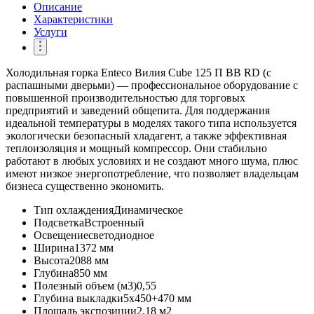
Описание
Характеристики
Услуги
Холодильная горка Enteco Вилия Cube 125 П ВВ RD (с
распашными дверьми) — профессиональное оборудование с
повышенной производительностью для торговых
предприятий и заведений общепита. Для поддержания
идеальной температуры в моделях такого типа используется
экологически безопасный хладагент, а также эффективная
теплоизоляция и мощный компрессор. Они стабильно
работают в любых условиях и не создают много шума, плюс
имеют низкое энергопотребление, что позволяет владельцам
бизнеса существенно экономить.
Тип охлаждения
Динамическое
Подсветка
Встроенный
Освещение
светодиодное
Ширина
1372 мм
Высота
2088 мм
Глубина
850 мм
Полезный объем (м3)
0,55
Глубина выкладки
5х450+470 мм
Площадь экспозиции
2.18 м2