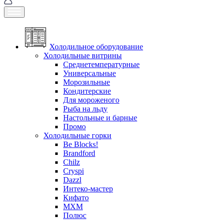
Холодильное оборудование
Холодильные витрины
Среднетемпературные
Универсальные
Морозильные
Кондитерские
Для мороженого
Рыба на льду
Настольные и барные
Промо
Холодильные горки
Be Blocks!
Brandford
Chilz
Cryspi
Dazzl
Интеко-мастер
Кифато
МХМ
Полюс