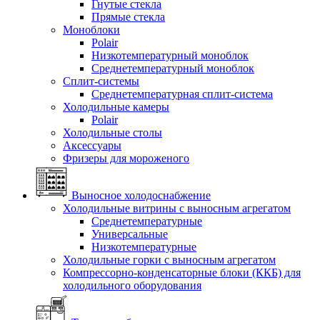
Гнутые стекла
Прямые стекла
Моноблоки
Polair
Низкотемпературный моноблок
Среднетемпературный моноблок
Сплит-системы
Среднетемпературная сплит-система
Холодильные камеры
Polair
Холодильные столы
Аксессуары
Фризеры для мороженого
Выносное холодоснабжение
Холодильные витрины с выносным агрегатом
Среднетемпературные
Универсальные
Низкотемпературные
Холодильные горки с выносным агрегатом
Компрессорно-конденсаторные блоки (ККБ) для
холодильного оборудования