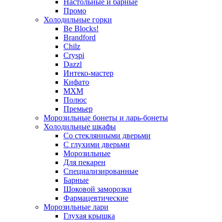
Настольные и барные
Промо
Холодильные горки
Be Blocks!
Brandford
Chilz
Cryspi
Dazzl
Интеко-мастер
Кифато
МХМ
Полюс
Премьер
Морозильные бонеты и ларь-бонеты
Холодильные шкафы
Со стеклянными дверьми
С глухими дверьми
Морозильные
Для пекарен
Специализированные
Барные
Шоковой заморозки
Фармацевтические
Морозильные лари
Глухая крышка