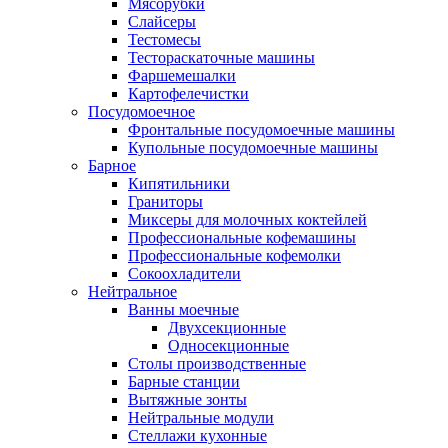
Мясорубки
Слайсеры
Тестомесы
Тестораскаточные машины
Фаршемешалки
Картофелечистки
Посудомоечное
Фронтальные посудомоечные машины
Купольные посудомоечные машины
Барное
Кипятильники
Граниторы
Миксеры для молочных коктейлей
Профессиональные кофемашины
Профессиональные кофемолки
Сокоохладители
Нейтральное
Ванны моечные
Двухсекционные
Односекционные
Столы производственные
Барные станции
Вытяжные зонты
Нейтральные модули
Стеллажи кухонные