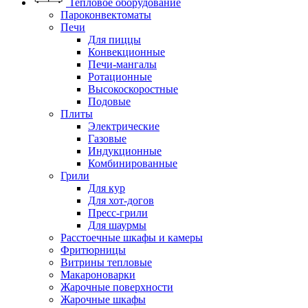
Тепловое оборудование
Пароконвектоматы
Печи
Для пиццы
Конвекционные
Печи-мангалы
Ротационные
Высокоскоростные
Подовые
Плиты
Электрические
Газовые
Индукционные
Комбинированные
Грили
Для кур
Для хот-догов
Пресс-грили
Для шаурмы
Расстоечные шкафы и камеры
Фритюрницы
Витрины тепловые
Макароноварки
Жарочные поверхности
Жарочные шкафы