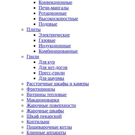
Конвекционные
Печи-мангалы
Ротационные
Высокоскоростные
Подовые
Плиты
Электрические
Газовые
Индукционные
Комбинированные
Грили
Для кур
Для хот-догов
Пресс-грили
Для шаурмы
Расстоечные шкафы и камеры
Фритюрницы
Витрины тепловые
Макароноварки
Жарочные поверхности
Жарочные шкафы
Шкаф пекарский
Коптильни
Пищеварочные котлы
Блинные аппараты