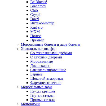
Be Blocks!
Brandford
Chilz
Cryspi
Dazzl
Интеко-мастер
Кифато
МХМ
Полюс
Премьер
Морозильные бонеты и ларь-бонеты
Холодильные шкафы
Со стеклянными дверьми
С глухими дверьми
Морозильные
Для пекарен
Специализированные
Барные
Шоковой заморозки
Фармацевтические
Морозильные лари
Глухая крышка
Гнутые стекла
Прямые стекла
Моноблоки