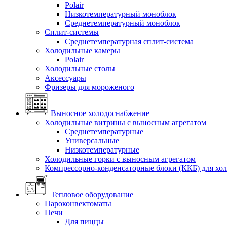
Polair
Низкотемпературный моноблок
Среднетемпературный моноблок
Сплит-системы
Среднетемпературная сплит-система
Холодильные камеры
Polair
Холодильные столы
Аксессуары
Фризеры для мороженого
Выносное холодоснабжение
Холодильные витрины с выносным агрегатом
Среднетемпературные
Универсальные
Низкотемпературные
Холодильные горки с выносным агрегатом
Компрессорно-конденсаторные блоки (ККБ) для хо
Тепловое оборудование
Пароконвектоматы
Печи
Для пиццы