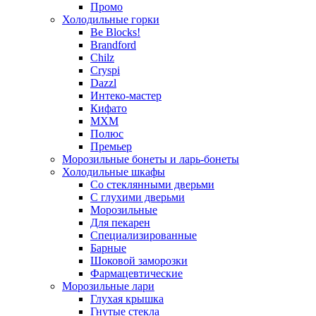
Промо
Холодильные горки
Be Blocks!
Brandford
Chilz
Cryspi
Dazzl
Интеко-мастер
Кифато
МХМ
Полюс
Премьер
Морозильные бонеты и ларь-бонеты
Холодильные шкафы
Со стеклянными дверьми
С глухими дверьми
Морозильные
Для пекарен
Специализированные
Барные
Шоковой заморозки
Фармацевтические
Морозильные лари
Глухая крышка
Гнутые стекла