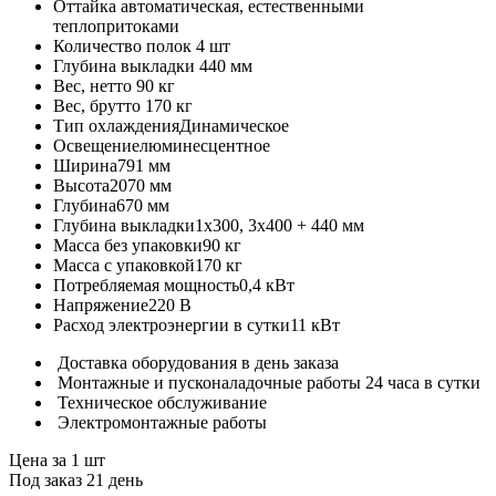
Оттайка
автоматическая, естественными
теплопритоками
Количество полок
4 шт
Глубина выкладки
440 мм
Вес, нетто
90 кг
Вес, брутто
170 кг
Тип охлаждения
Динамическое
Освещение
люминесцентное
Ширина
791 мм
Высота
2070 мм
Глубина
670 мм
Глубина выкладки
1х300, 3х400 + 440 мм
Масса без упаковки
90 кг
Масса с упаковкой
170 кг
Потребляемая мощность
0,4 кВт
Напряжение
220 В
Расход электроэнергии в сутки
11 кВт
Доставка оборудования в день заказа
Монтажные и пусконаладочные работы 24 часа в сутки
Техническое обслуживание
Электромонтажные работы
Цена за 1 шт
Под заказ 21 день