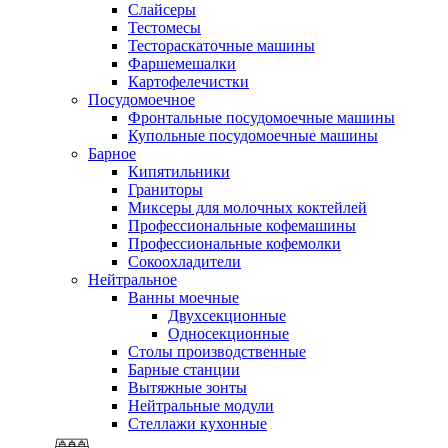
Слайсеры
Тестомесы
Тестораскаточные машины
Фаршемешалки
Картофелечистки
Посудомоечное
Фронтальные посудомоечные машины
Купольные посудомоечные машины
Барное
Кипятильники
Граниторы
Миксеры для молочных коктейлей
Профессиональные кофемашины
Профессиональные кофемолки
Сокоохладители
Нейтральное
Ванны моечные
Двухсекционные
Односекционные
Столы производственные
Барные станции
Вытяжные зонты
Нейтральные модули
Стеллажи кухонные