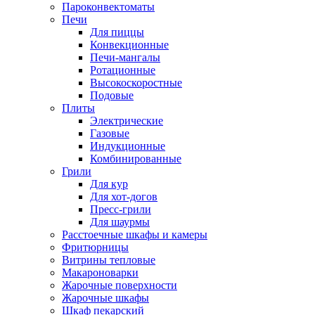
Пароконвектоматы
Печи
Для пиццы
Конвекционные
Печи-мангалы
Ротационные
Высокоскоростные
Подовые
Плиты
Электрические
Газовые
Индукционные
Комбинированные
Грили
Для кур
Для хот-догов
Пресс-грили
Для шаурмы
Расстоечные шкафы и камеры
Фритюрницы
Витрины тепловые
Макароноварки
Жарочные поверхности
Жарочные шкафы
Шкаф пекарский