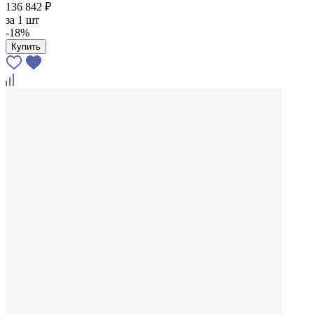
136 842 ₽
за
1 шт
-18%
Купить