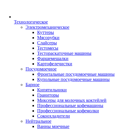
Технологическое
Электромеханическое
Куттеры
Мясорубки
Слайсеры
Тестомесы
Тестораскаточные машины
Фаршемешалки
Картофелечистки
Посудомоечное
Фронтальные посудомоечные машины
Купольные посудомоечные машины
Барное
Кипятильники
Граниторы
Миксеры для молочных коктейлей
Профессиональные кофемашины
Профессиональные кофемолки
Сокоохладители
Нейтральное
Ванны моечные