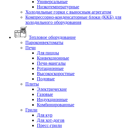
Универсальные
Низкотемпературные
Холодильные горки с выносным агрегатом
Компрессорно-конденсаторные блоки (ККБ) для
холодильного оборудования
Тепловое оборудование
Пароконвектоматы
Печи
Для пиццы
Конвекционные
Печи-мангалы
Ротационные
Высокоскоростные
Подовые
Плиты
Электрические
Газовые
Индукционные
Комбинированные
Грили
Для кур
Для хот-догов
Пресс-грили