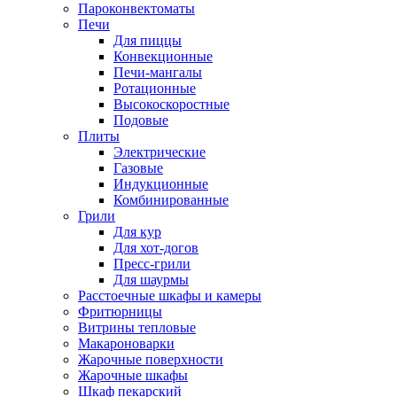
Пароконвектоматы
Печи
Для пиццы
Конвекционные
Печи-мангалы
Ротационные
Высокоскоростные
Подовые
Плиты
Электрические
Газовые
Индукционные
Комбинированные
Грили
Для кур
Для хот-догов
Пресс-грили
Для шаурмы
Расстоечные шкафы и камеры
Фритюрницы
Витрины тепловые
Макароноварки
Жарочные поверхности
Жарочные шкафы
Шкаф пекарский