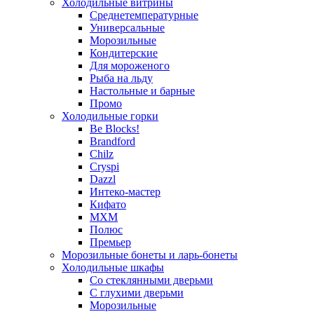
Холодильные витрины
Среднетемпературные
Универсальные
Морозильные
Кондитерские
Для мороженого
Рыба на льду
Настольные и барные
Промо
Холодильные горки
Be Blocks!
Brandford
Chilz
Cryspi
Dazzl
Интеко-мастер
Кифато
МХМ
Полюс
Премьер
Морозильные бонеты и ларь-бонеты
Холодильные шкафы
Со стеклянными дверьми
С глухими дверьми
Морозильные