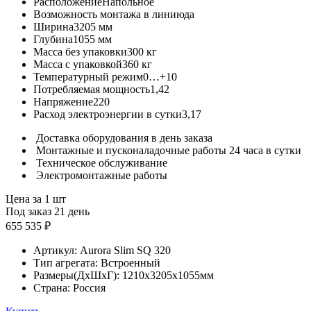
Расположение
Напольное
Возможность монтажа в линию
да
Ширина
3205 мм
Глубина
1055 мм
Масса без упаковки
300 кг
Масса с упаковкой
360 кг
Температурный режим
0…+10
Потребляемая мощность
1,42
Напряжение
220
Расход электроэнергии в сутки
3,17
Доставка оборудования в день заказа
Монтажные и пусконаладочные работы 24 часа в сутки
Техническое обслуживание
Электромонтажные работы
Цена за 1 шт
Под заказ 21 день
655 535 ₽
Артикул:
Aurora Slim SQ 320
Тип агрегата:
Встроенный
Размеры(ДхШхГ):
1210x3205x1055мм
Страна:
Россия