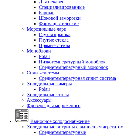
Для пекарен
Специализированные
Барные
Шоковой заморозки
Фармацевтические
Морозильные лари
Глухая крышка
Гнутые стекла
Прямые стекла
Моноблоки
Polair
Низкотемпературный моноблок
Среднетемпературный моноблок
Сплит-системы
Среднетемпературная сплит-система
Холодильные камеры
Polair
Холодильные столы
Аксессуары
Фризеры для мороженого
Выносное холодоснабжение
Холодильные витрины с выносным агрегатом
Среднетемпературные