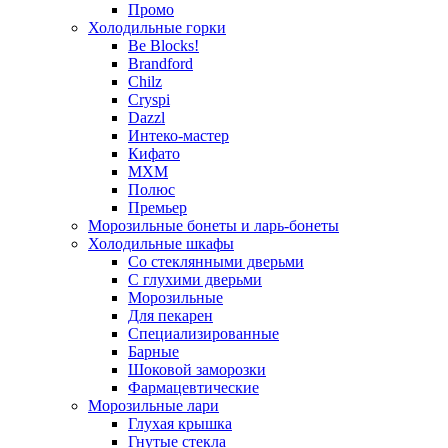
Промо
Холодильные горки
Be Blocks!
Brandford
Chilz
Cryspi
Dazzl
Интеко-мастер
Кифато
МХМ
Полюс
Премьер
Морозильные бонеты и ларь-бонеты
Холодильные шкафы
Со стеклянными дверьми
С глухими дверьми
Морозильные
Для пекарен
Специализированные
Барные
Шоковой заморозки
Фармацевтические
Морозильные лари
Глухая крышка
Гнутые стекла