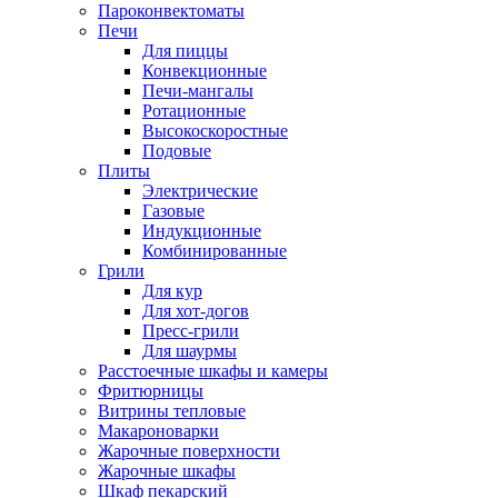
Пароконвектоматы
Печи
Для пиццы
Конвекционные
Печи-мангалы
Ротационные
Высокоскоростные
Подовые
Плиты
Электрические
Газовые
Индукционные
Комбинированные
Грили
Для кур
Для хот-догов
Пресс-грили
Для шаурмы
Расстоечные шкафы и камеры
Фритюрницы
Витрины тепловые
Макароноварки
Жарочные поверхности
Жарочные шкафы
Шкаф пекарский