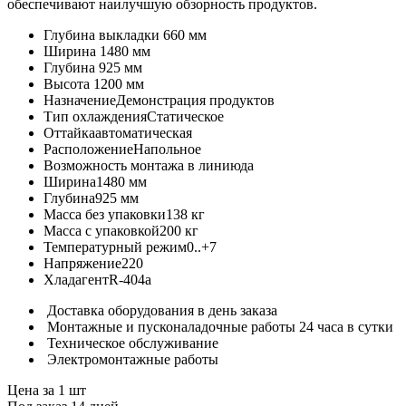
обеспечивают наилучшую обзорность продуктов.
Глубина выкладки
660 мм
Ширина
1480 мм
Глубина
925 мм
Высота
1200 мм
Назначение
Демонстрация продуктов
Тип охлаждения
Статическое
Оттайка
автоматическая
Расположение
Напольное
Возможность монтажа в линию
да
Ширина
1480 мм
Глубина
925 мм
Масса без упаковки
138 кг
Масса с упаковкой
200 кг
Температурный режим
0..+7
Напряжение
220
Хладагент
R-404a
Доставка оборудования в день заказа
Монтажные и пусконаладочные работы 24 часа в сутки
Техническое обслуживание
Электромонтажные работы
Цена за 1 шт