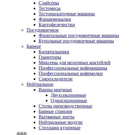
Слайсеры
Тестомесы
Тестораскаточные машины
Фаршемешалки
Картофелечистки
Посудомоечное
Фронтальные посудомоечные машины
Купольные посудомоечные машины
Барное
Кипятильники
Граниторы
Миксеры для молочных коктейлей
Профессиональные кофемашины
Профессиональные кофемолки
Сокоохладители
Нейтральное
Ванны моечные
Двухсекционные
Односекционные
Столы производственные
Барные станции
Вытяжные зонты
Нейтральные модули
Стеллажи кухонные