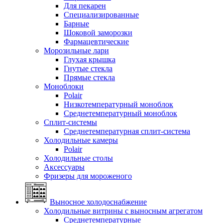
Для пекарен
Специализированные
Барные
Шоковой заморозки
Фармацевтические
Морозильные лари
Глухая крышка
Гнутые стекла
Прямые стекла
Моноблоки
Polair
Низкотемпературный моноблок
Среднетемпературный моноблок
Сплит-системы
Среднетемпературная сплит-система
Холодильные камеры
Polair
Холодильные столы
Аксессуары
Фризеры для мороженого
Выносное холодоснабжение
Холодильные витрины с выносным агрегатом
Среднетемпературные