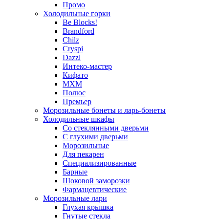
Промо
Холодильные горки
Be Blocks!
Brandford
Chilz
Cryspi
Dazzl
Интеко-мастер
Кифато
МХМ
Полюс
Премьер
Морозильные бонеты и ларь-бонеты
Холодильные шкафы
Со стеклянными дверьми
С глухими дверьми
Морозильные
Для пекарен
Специализированные
Барные
Шоковой заморозки
Фармацевтические
Морозильные лари
Глухая крышка
Гнутые стекла