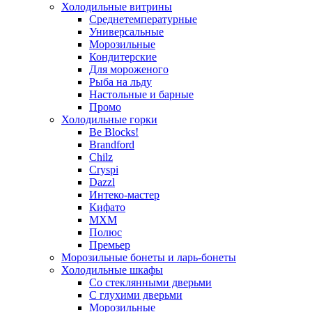
Холодильные витрины
Среднетемпературные
Универсальные
Морозильные
Кондитерские
Для мороженого
Рыба на льду
Настольные и барные
Промо
Холодильные горки
Be Blocks!
Brandford
Chilz
Cryspi
Dazzl
Интеко-мастер
Кифато
МХМ
Полюс
Премьер
Морозильные бонеты и ларь-бонеты
Холодильные шкафы
Со стеклянными дверьми
С глухими дверьми
Морозильные