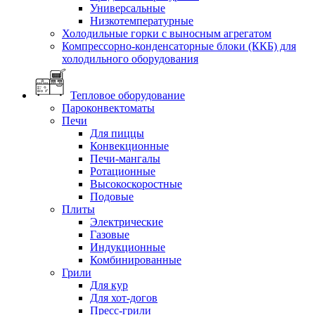
Универсальные
Низкотемпературные
Холодильные горки с выносным агрегатом
Компрессорно-конденсаторные блоки (ККБ) для
холодильного оборудования
Тепловое оборудование
Пароконвектоматы
Печи
Для пиццы
Конвекционные
Печи-мангалы
Ротационные
Высокоскоростные
Подовые
Плиты
Электрические
Газовые
Индукционные
Комбинированные
Грили
Для кур
Для хот-догов
Пресс-грили