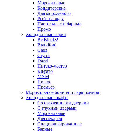
Морозильные
Кондитерские
Для мороженого
Рыба на льду
Настольные и барные
Промо
Холодильные горки
Be Blocks!
Brandford
Chilz
Cryspi
Dazzl
Интеко-мастер
Кифато
МХМ
Полюс
Премьер
Морозильные бонеты и ларь-бонеты
Холодильные шкафы
Со стеклянными дверьми
С глухими дверьми
Морозильные
Для пекарен
Специализированные
Барные