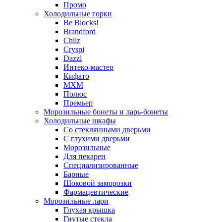
Промо
Холодильные горки
Be Blocks!
Brandford
Chilz
Cryspi
Dazzl
Интеко-мастер
Кифато
МХМ
Полюс
Премьер
Морозильные бонеты и ларь-бонеты
Холодильные шкафы
Со стеклянными дверьми
С глухими дверьми
Морозильные
Для пекарен
Специализированные
Барные
Шоковой заморозки
Фармацевтические
Морозильные лари
Глухая крышка
Гнутые стекла