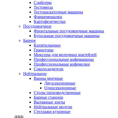
Слайсеры
Тестомесы
Тестораскаточные машины
Фаршемешалки
Картофелечистки
Посудомоечное
Фронтальные посудомоечные машины
Купольные посудомоечные машины
Барное
Кипятильники
Граниторы
Миксеры для молочных коктейлей
Профессиональные кофемашины
Профессиональные кофемолки
Сокоохладители
Нейтральное
Ванны моечные
Двухсекционные
Односекционные
Столы производственные
Барные станции
Вытяжные зонты
Нейтральные модули
Стеллажи кухонные