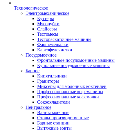
Технологическое
Электромеханическое
Куттеры
Мясорубки
Слайсеры
Тестомесы
Тестораскаточные машины
Фаршемешалки
Картофелечистки
Посудомоечное
Фронтальные посудомоечные машины
Купольные посудомоечные машины
Барное
Кипятильники
Граниторы
Миксеры для молочных коктейлей
Профессиональные кофемашины
Профессиональные кофемолки
Сокоохладители
Нейтральное
Ванны моечные
Столы производственные
Барные станции
Вытяжные зонты