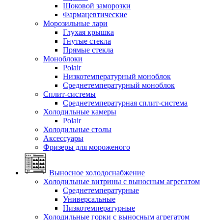
Шоковой заморозки
Фармацевтические
Морозильные лари
Глухая крышка
Гнутые стекла
Прямые стекла
Моноблоки
Polair
Низкотемпературный моноблок
Среднетемпературный моноблок
Сплит-системы
Среднетемпературная сплит-система
Холодильные камеры
Polair
Холодильные столы
Аксессуары
Фризеры для мороженого
Выносное холодоснабжение
Холодильные витрины с выносным агрегатом
Среднетемпературные
Универсальные
Низкотемпературные
Холодильные горки с выносным агрегатом