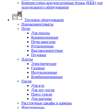
Компрессорно-конденсаторные блоки (ККБ) для
холодильного оборудования
Тепловое оборудование
Пароконвектоматы
Печи
Для пиццы
Конвекционные
Печи-мангалы
Ротационные
Высокоскоростные
Подовые
Плиты
Электрические
Газовые
Индукционные
Комбинированные
Грили
Для кур
Для хот-догов
Пресс-грили
Для шаурмы
Расстоечные шкафы и камеры
Фритюрницы