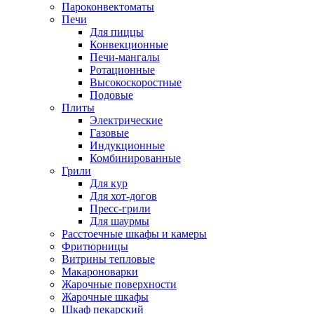
Пароконвектоматы
Печи
Для пиццы
Конвекционные
Печи-мангалы
Ротационные
Высокоскоростные
Подовые
Плиты
Электрические
Газовые
Индукционные
Комбинированные
Грили
Для кур
Для хот-догов
Пресс-грили
Для шаурмы
Расстоечные шкафы и камеры
Фритюрницы
Витрины тепловые
Макароноварки
Жарочные поверхности
Жарочные шкафы
Шкаф пекарский