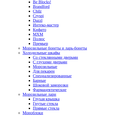
Be Blocks!
Brandford
Chilz
Cryspi
Dazzl
Интеко-мастер
Кифато
МХМ
Полюс
Премьер
Морозильные бонеты и ларь-бонеты
Холодильные шкафы
Со стеклянными дверьми
С глухими дверьми
Морозильные
Для пекарен
Специализированные
Барные
Шоковой заморозки
Фармацевтические
Морозильные лари
Глухая крышка
Гнутые стекла
Прямые стекла
Моноблоки