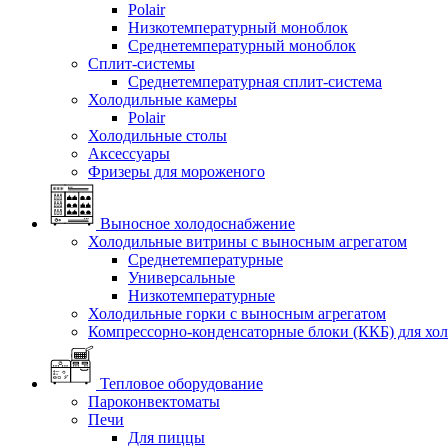
Polair
Низкотемпературный моноблок
Среднетемпературный моноблок
Сплит-системы
Среднетемпературная сплит-система
Холодильные камеры
Polair
Холодильные столы
Аксессуары
Фризеры для мороженого
Выносное холодоснабжение
Холодильные витрины с выносным агрегатом
Среднетемпературные
Универсальные
Низкотемпературные
Холодильные горки с выносным агрегатом
Компрессорно-конденсаторные блоки (ККБ) для хо
Тепловое оборудование
Пароконвектоматы
Печи
Для пиццы