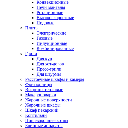
Конвекционные
Печи-мангалы
Ротационные
Высокоскоростные
Подовые
Плиты
Электрические
Газовые
Индукционные
Комбинированные
Грили
Для кур
Для хот-догов
Пресс-грили
Для шаурмы
Расстоечные шкафы и камеры
Фритюрницы
Витрины тепловые
Макароноварки
Жарочные поверхности
Жарочные шкафы
Шкаф пекарский
Коптильни
Пищеварочные котлы
Блинные аппараты