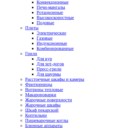
Конвекционные
Печи-мангалы
Ротационные
Высокоскоростные
Подовые
Плиты
Электрические
Газовые
Индукционные
Комбинированные
Грили
Для кур
Для хот-догов
Пресс-грили
Для шаурмы
Расстоечные шкафы и камеры
Фритюрницы
Витрины тепловые
Макароноварки
Жарочные поверхности
Жарочные шкафы
Шкаф пекарский
Коптильни
Пищеварочные котлы
Блинные аппараты