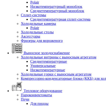
Polair
Низкотемпературный моноблок
Среднетемпературный моноблок
Сплит-системы
Среднетемпературная сплит-система
Холодильные камеры
Polair
Холодильные столы
Аксессуары
Фризеры для мороженого
Выносное холодоснабжение
Холодильные витрины с выносным агрегатом
Среднетемпературные
Универсальные
Низкотемпературные
Холодильные горки с выносным агрегатом
Компрессорно-конденсаторные блоки (ККБ) для хо
Тепловое оборудование
Пароконвектоматы
Печи
Для пиццы