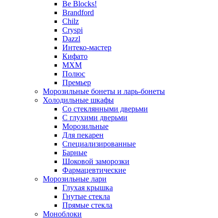
Be Blocks!
Brandford
Chilz
Cryspi
Dazzl
Интеко-мастер
Кифато
МХМ
Полюс
Премьер
Морозильные бонеты и ларь-бонеты
Холодильные шкафы
Со стеклянными дверьми
С глухими дверьми
Морозильные
Для пекарен
Специализированные
Барные
Шоковой заморозки
Фармацевтические
Морозильные лари
Глухая крышка
Гнутые стекла
Прямые стекла
Моноблоки