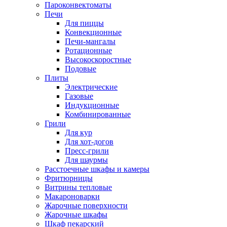
Пароконвектоматы
Печи
Для пиццы
Конвекционные
Печи-мангалы
Ротационные
Высокоскоростные
Подовые
Плиты
Электрические
Газовые
Индукционные
Комбинированные
Грили
Для кур
Для хот-догов
Пресс-грили
Для шаурмы
Расстоечные шкафы и камеры
Фритюрницы
Витрины тепловые
Макароноварки
Жарочные поверхности
Жарочные шкафы
Шкаф пекарский