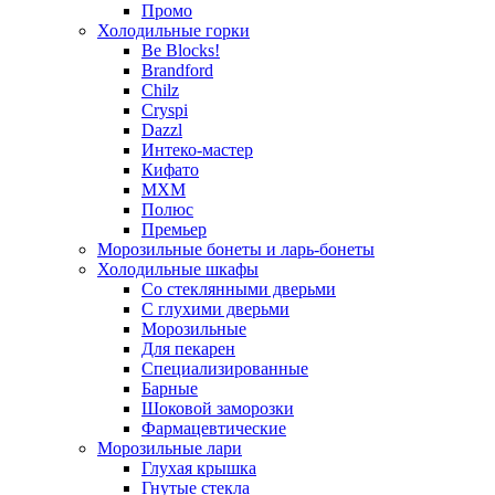
Промо
Холодильные горки
Be Blocks!
Brandford
Chilz
Cryspi
Dazzl
Интеко-мастер
Кифато
МХМ
Полюс
Премьер
Морозильные бонеты и ларь-бонеты
Холодильные шкафы
Со стеклянными дверьми
С глухими дверьми
Морозильные
Для пекарен
Специализированные
Барные
Шоковой заморозки
Фармацевтические
Морозильные лари
Глухая крышка
Гнутые стекла