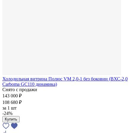
Холодильная витрина Полюс VM 2,0-1 без боковин (ВХС-2,0
Carboma GC110 динамика)
Снято с продажи
143 000 ₽
108 680 ₽
за
1 шт
-24%
Купить