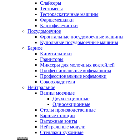
Слайсеры
Тестомесы
Тестораскаточные машины
Фаршемешалки
Картофелечистки
Посудомоечное
Фронтальные посудомоечные машины
Купольные посудомоечные машины
Барное
Кипятильники
Граниторы
Миксеры для молочных коктейлей
Профессиональные кофемашины
Профессиональные кофемолки
Сокоохладители
Нейтральное
Ванны моечные
Двухсекционные
Односекционные
Столы производственные
Барные станции
Вытяжные зонты
Нейтральные модули
Стеллажи кухонные