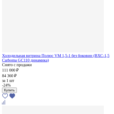
Холодильная витрина Полюс VM 1,5-1 без боковин (ВХС-1,5
Carboma GC110 динамика)
Снято с продажи
111 000 ₽
84 360 ₽
за
1 шт
-24%
Купить