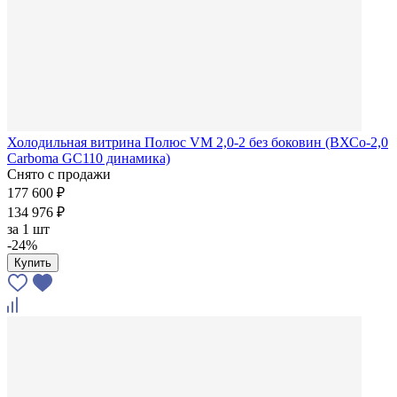
Холодильная витрина Полюс VM 2,0-2 без боковин (ВХСо-2,0
Carboma GC110 динамика)
Снято с продажи
177 600 ₽
134 976 ₽
за
1 шт
-24%
Купить