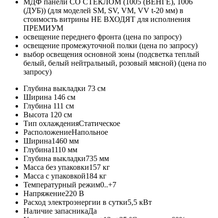
МДФ панели СО СТЕКЛОМ (1005 (ВЕНГЕ), 1006
(ДУБ)) (для моделей SM, SV, VM, VV t-20 мм) в
стоимость витрины НЕ ВХОДЯТ для исполнения
ПРЕМИУМ
освещение переднего фронта (цена по запросу)
освещение промежуточной полки (цена по запросу)
выбор освещения основной зоны (подсветка теплый
белый, белый нейтральный, розовый мясной) (цена по
запросу)
Глубина выкладки
73 см
Ширина
146 см
Глубина
111 см
Высота
120 см
Тип охлаждения
Статическое
Расположение
Напольное
Ширина
1460 мм
Глубина
1110 мм
Глубина выкладки
735 мм
Масса без упаковки
157 кг
Масса с упаковкой
184 кг
Температурный режим
0..+7
Напряжение
220 В
Расход электроэнергии в сутки
5,5 кВт
Наличие запасника
Да