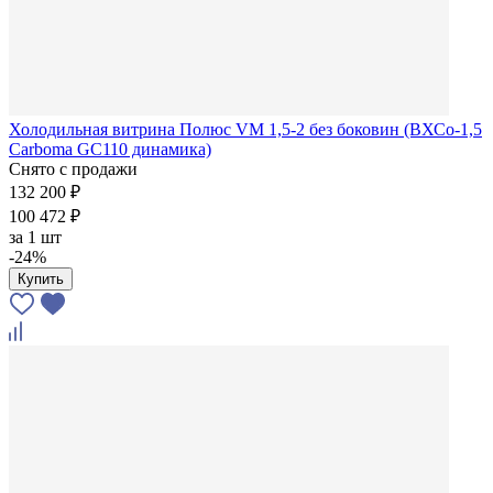
Холодильная витрина Полюс VM 1,5-2 без боковин (ВХСо-1,5
Carboma GC110 динамика)
Снято с продажи
132 200 ₽
100 472 ₽
за
1 шт
-24%
Купить