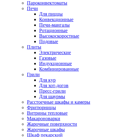
Пароконвектоматы
Печи
Для пиццы
Конвекционные
Печи-мангалы
Ротационные
Высокоскоростные
Подовые
Плиты
Электрические
Газовые
Индукционные
Комбинированные
Грили
Для кур
Для хот-догов
Пресс-грили
Для шаурмы
Расстоечные шкафы и камеры
Фритюрницы
Витрины тепловые
Макароноварки
Жарочные поверхности
Жарочные шкафы
Шкаф пекарский