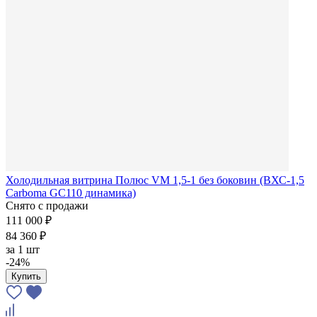
Холодильная витрина Полюс VM 1,5-1 без боковин (ВХС-1,5
Carboma GC110 динамика)
Снято с продажи
111 000 ₽
84 360 ₽
за
1 шт
-24%
Купить