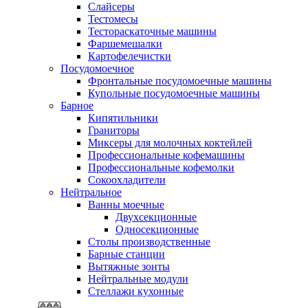
Слайсеры
Тестомесы
Тестораскаточные машины
Фаршемешалки
Картофелечистки
Посудомоечное
Фронтальные посудомоечные машины
Купольные посудомоечные машины
Барное
Кипятильники
Граниторы
Миксеры для молочных коктейлей
Профессиональные кофемашины
Профессиональные кофемолки
Сокоохладители
Нейтральное
Ванны моечные
Двухсекционные
Односекционные
Столы производственные
Барные станции
Вытяжные зонты
Нейтральные модули
Стеллажи кухонные