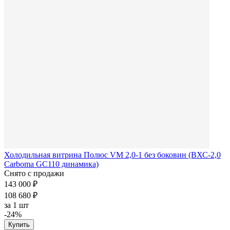
Холодильная витрина Полюс VM 2,0-1 без боковин (ВХС-2,0
Carboma GC110 динамика)
Снято с продажи
143 000 ₽
108 680 ₽
за
1 шт
-24%
Купить