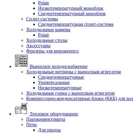
Polair
Низкотемпературный моноблок
Среднетемпературный моноблок
Сплит-системы
Среднетемпературная сплит-система
Холодильные камеры
Polair
Холодильные столы
Аксессуары
Фризеры для мороженого
Выносное холодоснабжение
Холодильные витрины с выносным агрегатом
Среднетемпературные
Универсальные
Низкотемпературные
Холодильные горки с выносным агрегатом
Компрессорно-конденсаторные блоки (ККБ) для хо
Тепловое оборудование
Пароконвектоматы
Печи
Для пиццы