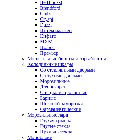
Be Blocks!
Brandford
Chilz
Cryspi
Dazzl
Интеко-мастер
Кифато
МХМ
Полюс
Премьер
Морозильные бонеты и ларь-бонеты
Холодильные шкафы
Со стеклянными дверьми
С глухими дверьми
Морозильные
Для пекарен
Специализированные
Барные
Шоковой заморозки
Фармацевтические
Морозильные лари
Глухая крышка
Гнутые стекла
Прямые стекла
Моноблоки