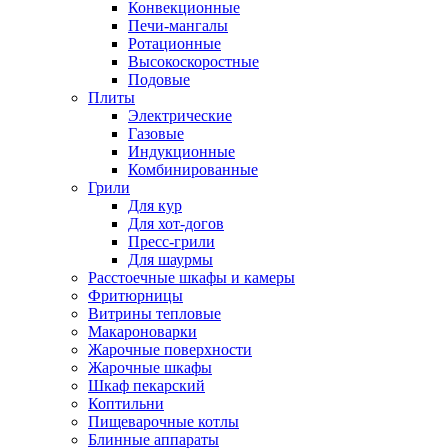
Конвекционные
Печи-мангалы
Ротационные
Высокоскоростные
Подовые
Плиты
Электрические
Газовые
Индукционные
Комбинированные
Грили
Для кур
Для хот-догов
Пресс-грили
Для шаурмы
Расстоечные шкафы и камеры
Фритюрницы
Витрины тепловые
Макароноварки
Жарочные поверхности
Жарочные шкафы
Шкаф пекарский
Коптильни
Пищеварочные котлы
Блинные аппараты