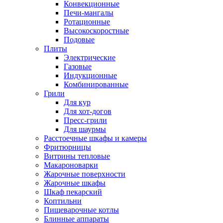
Конвекционные
Печи-мангалы
Ротационные
Высокоскоростные
Подовые
Плиты
Электрические
Газовые
Индукционные
Комбинированные
Грили
Для кур
Для хот-догов
Пресс-грили
Для шаурмы
Расстоечные шкафы и камеры
Фритюрницы
Витрины тепловые
Макароноварки
Жарочные поверхности
Жарочные шкафы
Шкаф пекарский
Коптильни
Пищеварочные котлы
Блинные аппараты