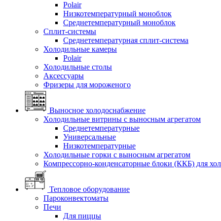
Polair
Низкотемпературный моноблок
Среднетемпературный моноблок
Сплит-системы
Среднетемпературная сплит-система
Холодильные камеры
Polair
Холодильные столы
Аксессуары
Фризеры для мороженого
Выносное холодоснабжение
Холодильные витрины с выносным агрегатом
Среднетемпературные
Универсальные
Низкотемпературные
Холодильные горки с выносным агрегатом
Компрессорно-конденсаторные блоки (ККБ) для хо
Тепловое оборудование
Пароконвектоматы
Печи
Для пиццы