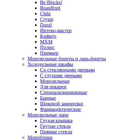
Be Blocks!
Brandford
Chilz
Cryspi
Dazzl
Интеко-мастер
Кифато
МХМ
Полюс
Премьер
Морозильные бонеты и ларь-бонеты
Холодильные шкафы
Со стеклянными дверьми
С глухими дверьми
Морозильные
Для пекарен
Специализированные
Барные
Шоковой заморозки
Фармацевтические
Морозильные лари
Глухая крышка
Гнутые стекла
Прямые стекла
Моноблоки