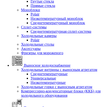
Гнутые стекла
Прямые стекла
Моноблоки
Polair
Низкотемпературный моноблок
Среднетемпературный моноблок
Сплит-системы
Среднетемпературная сплит-система
Холодильные камеры
Polair
Холодильные столы
Аксессуары
Фризеры для мороженого
Выносное холодоснабжение
Холодильные витрины с выносным агрегатом
Среднетемпературные
Универсальные
Низкотемпературные
Холодильные горки с выносным агрегатом
Компрессорно-конденсаторные блоки (ККБ) для
холодильного оборудования