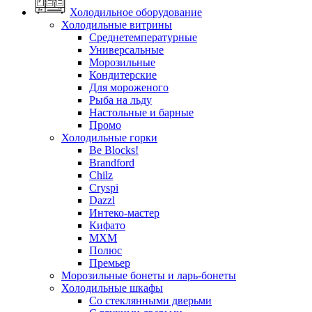
Холодильное оборудование
Холодильные витрины
Среднетемпературные
Универсальные
Морозильные
Кондитерские
Для мороженого
Рыба на льду
Настольные и барные
Промо
Холодильные горки
Be Blocks!
Brandford
Chilz
Cryspi
Dazzl
Интеко-мастер
Кифато
МХМ
Полюс
Премьер
Морозильные бонеты и ларь-бонеты
Холодильные шкафы
Со стеклянными дверьми