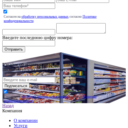
Согласен на
обработку персональных данных
согласно
Политике
конфиденциальности
.
Введите последнюю цифру номера:
Узнайте об акциях первыми!
Подпишитесь на нашу рассылку.
Подписаться
Согласен на
обработку персональных данных
согласно
Политике
конфиденциальности
.
Назад
Компания
О компании
Услуги