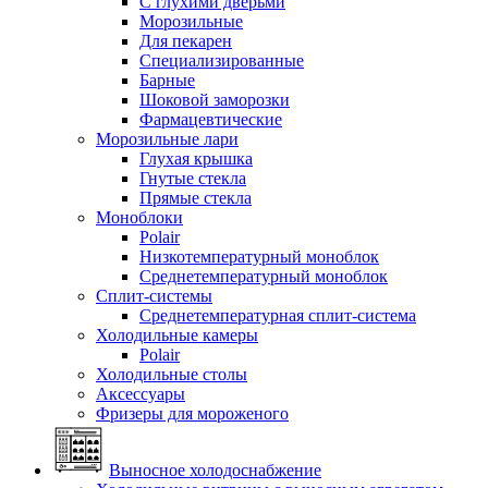
С глухими дверьми
Морозильные
Для пекарен
Специализированные
Барные
Шоковой заморозки
Фармацевтические
Морозильные лари
Глухая крышка
Гнутые стекла
Прямые стекла
Моноблоки
Polair
Низкотемпературный моноблок
Среднетемпературный моноблок
Сплит-системы
Среднетемпературная сплит-система
Холодильные камеры
Polair
Холодильные столы
Аксессуары
Фризеры для мороженого
Выносное холодоснабжение