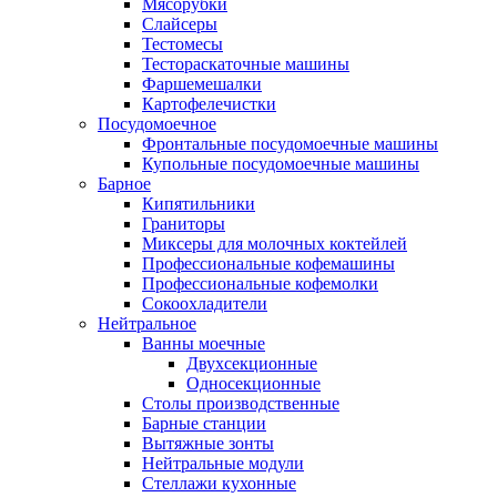
Мясорубки
Слайсеры
Тестомесы
Тестораскаточные машины
Фаршемешалки
Картофелечистки
Посудомоечное
Фронтальные посудомоечные машины
Купольные посудомоечные машины
Барное
Кипятильники
Граниторы
Миксеры для молочных коктейлей
Профессиональные кофемашины
Профессиональные кофемолки
Сокоохладители
Нейтральное
Ванны моечные
Двухсекционные
Односекционные
Столы производственные
Барные станции
Вытяжные зонты
Нейтральные модули
Стеллажи кухонные