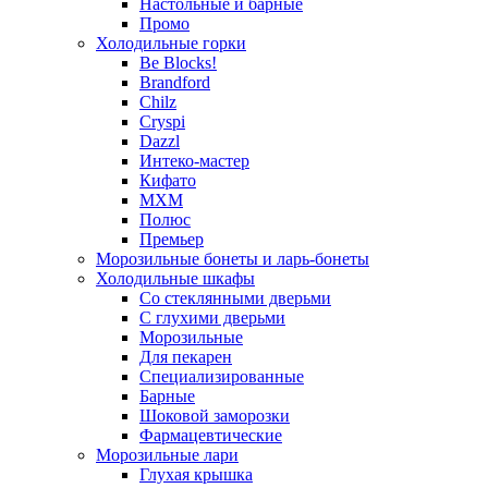
Настольные и барные
Промо
Холодильные горки
Be Blocks!
Brandford
Chilz
Cryspi
Dazzl
Интеко-мастер
Кифато
МХМ
Полюс
Премьер
Морозильные бонеты и ларь-бонеты
Холодильные шкафы
Со стеклянными дверьми
С глухими дверьми
Морозильные
Для пекарен
Специализированные
Барные
Шоковой заморозки
Фармацевтические
Морозильные лари
Глухая крышка