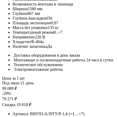
Возможность монтажа в линию
да
Ширина
1580 мм
Глубина
967 мм
Глубина выкладки
650
Площадь экспозиции
0,97
Масса без упаковки
135 кг
Температурный режим
0..+7
Напряжение
220 В
Хладагент
R-404a
Наличие запасника
Да
Доставка оборудования в день заказа
Монтажные и пусконаладочные работы 24 часа в сутки
Техническое обслуживание
Электромонтажные работы
Цена за 1 шт
Под заказ 21 день
99 089 ₽
-20%
79 271 ₽
Скидка 19 818 ₽
Артикул:
ВВУП1-0,39ТУ/Р-1,6 (+1…+7)