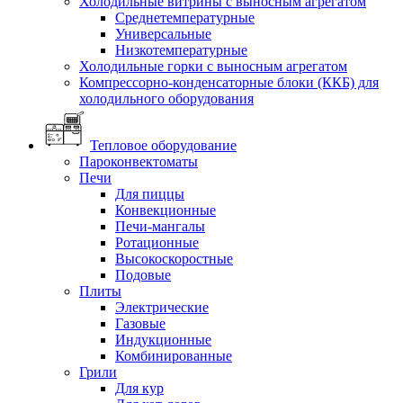
Холодильные витрины с выносным агрегатом
Среднетемпературные
Универсальные
Низкотемпературные
Холодильные горки с выносным агрегатом
Компрессорно-конденсаторные блоки (ККБ) для
холодильного оборудования
Тепловое оборудование
Пароконвектоматы
Печи
Для пиццы
Конвекционные
Печи-мангалы
Ротационные
Высокоскоростные
Подовые
Плиты
Электрические
Газовые
Индукционные
Комбинированные
Грили
Для кур