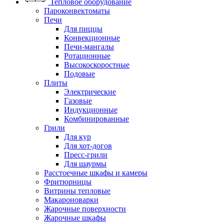
Тепловое оборудование
Пароконвектоматы
Печи
Для пиццы
Конвекционные
Печи-мангалы
Ротационные
Высокоскоростные
Подовые
Плиты
Электрические
Газовые
Индукционные
Комбинированные
Грили
Для кур
Для хот-догов
Пресс-грили
Для шаурмы
Расстоечные шкафы и камеры
Фритюрницы
Витрины тепловые
Макароноварки
Жарочные поверхности
Жарочные шкафы