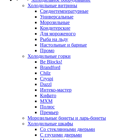
Холодильные витрины
Среднетемпературные
Универсальные
Морозильные
Кондитерские
Для мороженого
Рыба на льду
Настольные и барные
Промо
Холодильные горки
Be Blocks!
Brandford
Chilz
Cryspi
Dazzl
Интеко-мастер
Кифато
МХМ
Полюс
Премьер
Морозильные бонеты и ларь-бонеты
Холодильные шкафы
Со стеклянными дверьми
С глухими дверьми