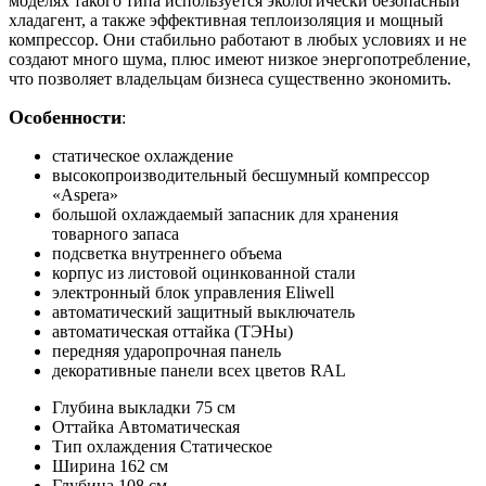
моделях такого типа используется экологически безопасный
хладагент, а также эффективная теплоизоляция и мощный
компрессор. Они стабильно работают в любых условиях и не
создают много шума, плюс имеют низкое энергопотребление,
что позволяет владельцам бизнеса существенно экономить.
Особенности
:
статическое охлаждение
высокопроизводительный бесшумный компрессор
«Aspera»
большой охлаждаемый запасник для хранения
товарного запаса
подсветка внутреннего объема
корпус из листовой оцинкованной стали
электронный блок управления Eliwell
автоматический защитный выключатель
автоматическая оттайка (ТЭНы)
передняя ударопрочная панель
декоративные панели всех цветов RAL
Глубина выкладки
75 см
Оттайка
Автоматическая
Тип охлаждения
Статическое
Ширина
162 см
Глубина
108 см