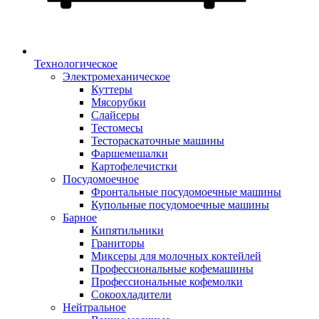
Технологическое
Электромеханическое
Куттеры
Мясорубки
Слайсеры
Тестомесы
Тестораскаточные машины
Фаршемешалки
Картофелечистки
Посудомоечное
Фронтальные посудомоечные машины
Купольные посудомоечные машины
Барное
Кипятильники
Граниторы
Миксеры для молочных коктейлей
Профессиональные кофемашины
Профессиональные кофемолки
Сокоохладители
Нейтральное