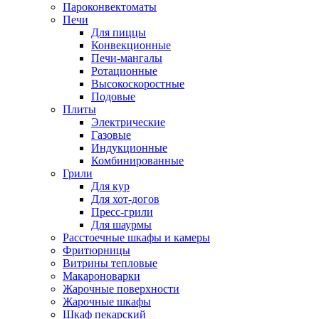
Пароконвектоматы
Печи
Для пиццы
Конвекционные
Печи-мангалы
Ротационные
Высокоскоростные
Подовые
Плиты
Электрические
Газовые
Индукционные
Комбинированные
Грили
Для кур
Для хот-догов
Пресс-грили
Для шаурмы
Расстоечные шкафы и камеры
Фритюрницы
Витрины тепловые
Макароноварки
Жарочные поверхности
Жарочные шкафы
Шкаф пекарский