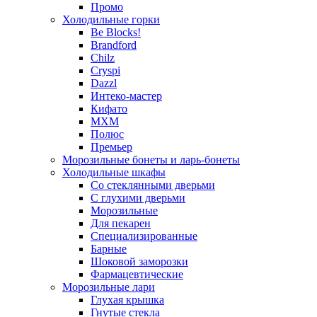
Промо
Холодильные горки
Be Blocks!
Brandford
Chilz
Cryspi
Dazzl
Интеко-мастер
Кифато
МХМ
Полюс
Премьер
Морозильные бонеты и ларь-бонеты
Холодильные шкафы
Со стеклянными дверьми
С глухими дверьми
Морозильные
Для пекарен
Специализированные
Барные
Шоковой заморозки
Фармацевтические
Морозильные лари
Глухая крышка
Гнутые стекла