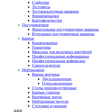
Слайсеры
Тестомесы
Тестораскаточные машины
Фаршемешалки
Картофелечистки
Посудомоечное
Фронтальные посудомоечные машины
Купольные посудомоечные машины
Барное
Кипятильники
Граниторы
Миксеры для молочных коктейлей
Профессиональные кофемашины
Профессиональные кофемолки
Сокоохладители
Нейтральное
Ванны моечные
Двухсекционные
Односекционные
Столы производственные
Барные станции
Вытяжные зонты
Нейтральные модули
Стеллажи кухонные