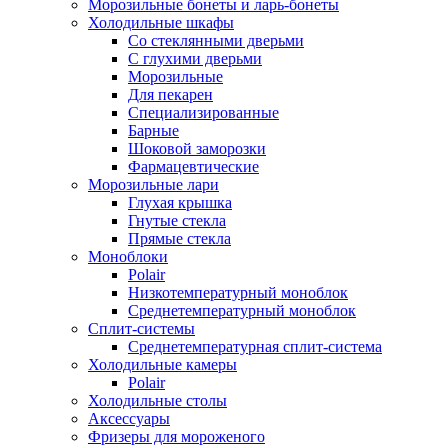
Морозильные бонеты и ларь-бонеты
Холодильные шкафы
Со стеклянными дверьми
С глухими дверьми
Морозильные
Для пекарен
Специализированные
Барные
Шоковой заморозки
Фармацевтические
Морозильные лари
Глухая крышка
Гнутые стекла
Прямые стекла
Моноблоки
Polair
Низкотемпературный моноблок
Среднетемпературный моноблок
Сплит-системы
Среднетемпературная сплит-система
Холодильные камеры
Polair
Холодильные столы
Аксессуары
Фризеры для мороженого