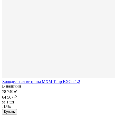
Холодильная витрина МХМ Таир ВХСн-1,2
В наличии
78 740 ₽
64 567 ₽
за
1 шт
-18%
Купить