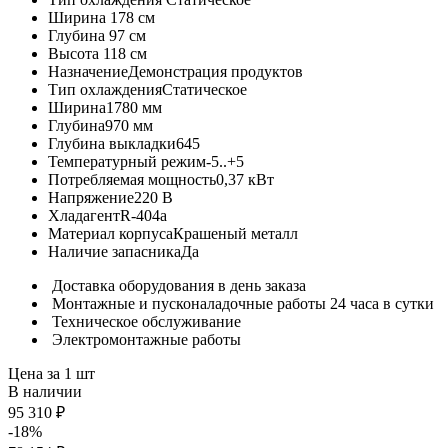
Ширина
178 см
Глубина
97 см
Высота
118 см
Назначение
Демонстрация продуктов
Тип охлаждения
Статическое
Ширина
1780 мм
Глубина
970 мм
Глубина выкладки
645
Температурный режим
-5..+5
Потребляемая мощность
0,37 кВт
Напряжение
220 В
Хладагент
R-404a
Материал корпуса
Крашеный металл
Наличие запасника
Да
Доставка оборудования в день заказа
Монтажные и пусконаладочные работы 24 часа в сутки
Техническое обслуживание
Электромонтажные работы
Цена за 1 шт
В наличии
95 310 ₽
-18%