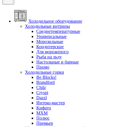
Холодильное оборудование
Холодильные витрины
Среднетемпературные
Универсальные
Морозильные
Кондитерские
Для мороженого
Рыба на льду
Настольные и барные
Промо
Холодильные горки
Be Blocks!
Brandford
Chilz
Cryspi
Dazzl
Интеко-мастер
Кифато
МХМ
Полюс
Премьер