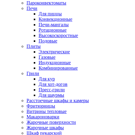
Пароконвектоматы
Печи
Для пиццы
Конвекционные
Печи-мангалы
Ротационные
Высокоскоростные
Подовые
Плиты
Электрические
Газовые
Индукционные
Комбинированные
Грили
Для кур
Для хот-догов
Пресс-грили
Для шаурмы
Расстоечные шкафы и камеры
Фритюрницы
Витрины тепловые
Макароноварки
Жарочные поверхности
Жарочные шкафы
Шкаф пекарский