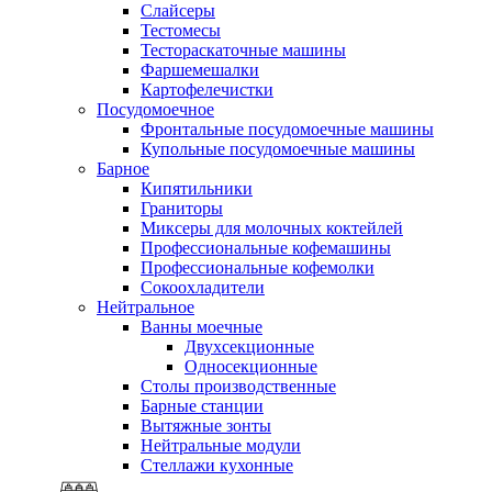
Слайсеры
Тестомесы
Тестораскаточные машины
Фаршемешалки
Картофелечистки
Посудомоечное
Фронтальные посудомоечные машины
Купольные посудомоечные машины
Барное
Кипятильники
Граниторы
Миксеры для молочных коктейлей
Профессиональные кофемашины
Профессиональные кофемолки
Сокоохладители
Нейтральное
Ванны моечные
Двухсекционные
Односекционные
Столы производственные
Барные станции
Вытяжные зонты
Нейтральные модули
Стеллажи кухонные