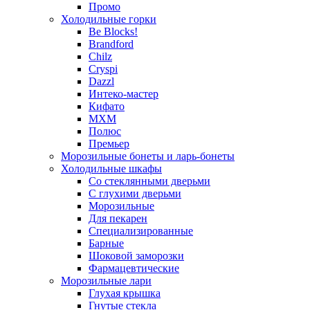
Промо
Холодильные горки
Be Blocks!
Brandford
Chilz
Cryspi
Dazzl
Интеко-мастер
Кифато
МХМ
Полюс
Премьер
Морозильные бонеты и ларь-бонеты
Холодильные шкафы
Со стеклянными дверьми
С глухими дверьми
Морозильные
Для пекарен
Специализированные
Барные
Шоковой заморозки
Фармацевтические
Морозильные лари
Глухая крышка
Гнутые стекла