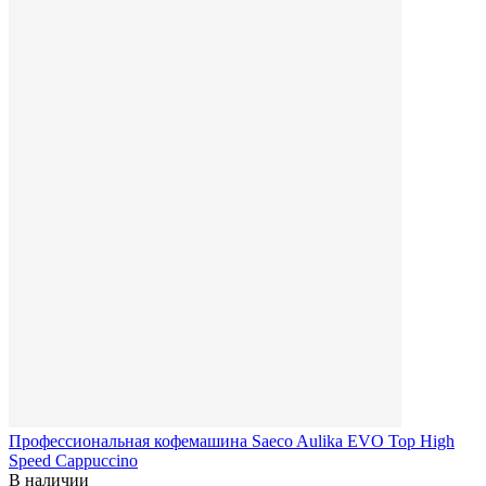
Профессиональная кофемашина Saeco Aulika EVO Top High
Speed Cappuccino
В наличии