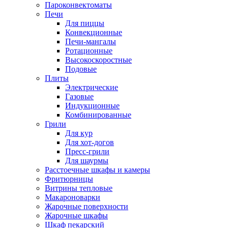
Пароконвектоматы
Печи
Для пиццы
Конвекционные
Печи-мангалы
Ротационные
Высокоскоростные
Подовые
Плиты
Электрические
Газовые
Индукционные
Комбинированные
Грили
Для кур
Для хот-догов
Пресс-грили
Для шаурмы
Расстоечные шкафы и камеры
Фритюрницы
Витрины тепловые
Макароноварки
Жарочные поверхности
Жарочные шкафы
Шкаф пекарский