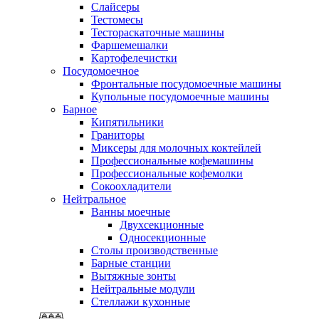
Слайсеры
Тестомесы
Тестораскаточные машины
Фаршемешалки
Картофелечистки
Посудомоечное
Фронтальные посудомоечные машины
Купольные посудомоечные машины
Барное
Кипятильники
Граниторы
Миксеры для молочных коктейлей
Профессиональные кофемашины
Профессиональные кофемолки
Сокоохладители
Нейтральное
Ванны моечные
Двухсекционные
Односекционные
Столы производственные
Барные станции
Вытяжные зонты
Нейтральные модули
Стеллажи кухонные