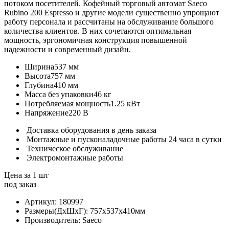
потоком посетителей. Кофейный торговый автомат Saeco
Rubino 200 Espresso и другие модели существенно упрощают
работу персонала и рассчитаны на обслуживание большого
количества клиентов. В них сочетаются оптимальная
мощность, эргономичная конструкция повышенной
надежности и современный дизайн.
Ширина
537 мм
Высота
757 мм
Глубина
410 мм
Масса без упаковки
46 кг
Потребляемая мощность
1.25 кВт
Напряжение
220 В
Доставка оборудования в день заказа
Монтажные и пусконаладочные работы 24 часа в сутки
Техническое обслуживание
Электромонтажные работы
Цена за 1 шт
под заказ
Артикул:
180997
Размеры(ДхШхГ):
757x537x410мм
Производитель:
Saeco