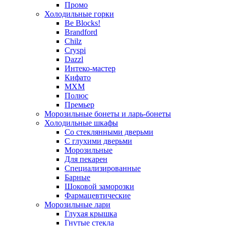
Промо
Холодильные горки
Be Blocks!
Brandford
Chilz
Cryspi
Dazzl
Интеко-мастер
Кифато
МХМ
Полюс
Премьер
Морозильные бонеты и ларь-бонеты
Холодильные шкафы
Со стеклянными дверьми
С глухими дверьми
Морозильные
Для пекарен
Специализированные
Барные
Шоковой заморозки
Фармацевтические
Морозильные лари
Глухая крышка
Гнутые стекла