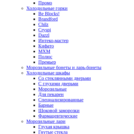
Промо
Холодильные горки
Be Blocks!
Brandford
Chilz
Cryspi
Dazzl
Интеко-мастер
Кифато
МХМ
Полюс
Премьер
Морозильные бонеты и ларь-бонеты
Холодильные шкафы
Со стеклянными дверьми
С глухими дверьми
Морозильные
Для пекарен
Специализированные
Барные
Шоковой заморозки
Фармацевтические
Морозильные лари
Глухая крышка
Гнутые стекла