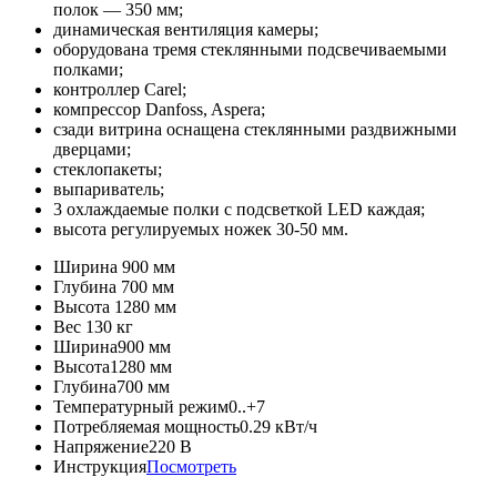
полок — 350 мм;
динамическая вентиляция камеры;
оборудована тремя стеклянными подсвечиваемыми
полками;
контроллер Carel;
компрессор Danfoss, Aspera;
сзади витрина оснащена стеклянными раздвижными
дверцами;
стеклопакеты;
выпариватель;
3 охлаждаемые полки с подсветкой LED каждая;
высота регулируемых ножек 30-50 мм.
Ширина
900 мм
Глубина
700 мм
Высота
1280 мм
Вес
130 кг
Ширина
900 мм
Высота
1280 мм
Глубина
700 мм
Температурный режим
0..+7
Потребляемая мощность
0.29 кВт/ч
Напряжение
220 В
Инструкция
Посмотреть