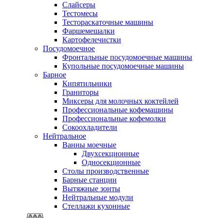
Слайсеры
Тестомесы
Тестораскаточные машины
Фаршемешалки
Картофелечистки
Посудомоечное
Фронтальные посудомоечные машины
Купольные посудомоечные машины
Барное
Кипятильники
Граниторы
Миксеры для молочных коктейлей
Профессиональные кофемашины
Профессиональные кофемолки
Сокоохладители
Нейтральное
Ванны моечные
Двухсекционные
Односекционные
Столы производственные
Барные станции
Вытяжные зонты
Нейтральные модули
Стеллажи кухонные