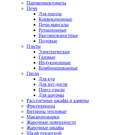
Пароконвектоматы
Печи
Для пиццы
Конвекционные
Печи-мангалы
Ротационные
Высокоскоростные
Подовые
Плиты
Электрические
Газовые
Индукционные
Комбинированные
Грили
Для кур
Для хот-догов
Пресс-грили
Для шаурмы
Расстоечные шкафы и камеры
Фритюрницы
Витрины тепловые
Макароноварки
Жарочные поверхности
Жарочные шкафы
Шкаф пекарский