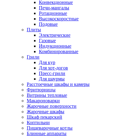
Конвекционные
Печи-мангалы
Ротационные
Высокоскоростные
Подовые
Плиты
Электрические
Газовые
Индукционные
Комбинированные
Грили
Для кур
Для хот-догов
Пресс-грили
Для шаурмы
Расстоечные шкафы и камеры
Фритюрницы
Витрины тепловые
Макароноварки
Жарочные поверхности
Жарочные шкафы
Шкаф пекарский
Коптильни
Пищеварочные котлы
Блинные аппараты