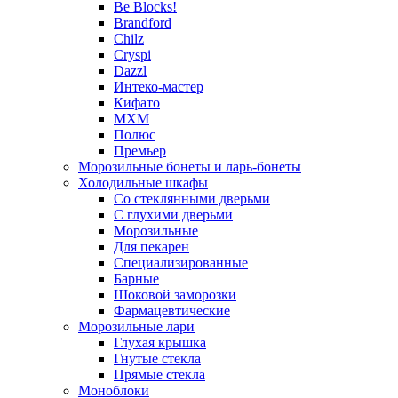
Be Blocks!
Brandford
Chilz
Cryspi
Dazzl
Интеко-мастер
Кифато
МХМ
Полюс
Премьер
Морозильные бонеты и ларь-бонеты
Холодильные шкафы
Со стеклянными дверьми
С глухими дверьми
Морозильные
Для пекарен
Специализированные
Барные
Шоковой заморозки
Фармацевтические
Морозильные лари
Глухая крышка
Гнутые стекла
Прямые стекла
Моноблоки