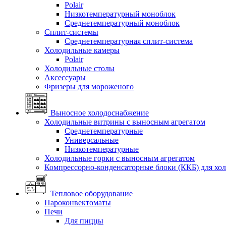
Polair
Низкотемпературный моноблок
Среднетемпературный моноблок
Сплит-системы
Среднетемпературная сплит-система
Холодильные камеры
Polair
Холодильные столы
Аксессуары
Фризеры для мороженого
Выносное холодоснабжение
Холодильные витрины с выносным агрегатом
Среднетемпературные
Универсальные
Низкотемпературные
Холодильные горки с выносным агрегатом
Компрессорно-конденсаторные блоки (ККБ) для хо
Тепловое оборудование
Пароконвектоматы
Печи
Для пиццы