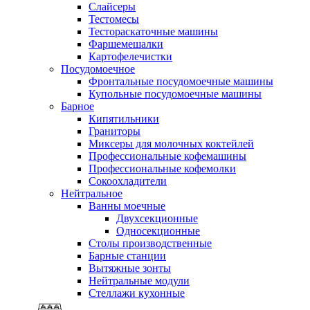
Слайсеры
Тестомесы
Тестораскаточные машины
Фаршемешалки
Картофелечистки
Посудомоечное
Фронтальные посудомоечные машины
Купольные посудомоечные машины
Барное
Кипятильники
Граниторы
Миксеры для молочных коктейлей
Профессиональные кофемашины
Профессиональные кофемолки
Сокоохладители
Нейтральное
Ванны моечные
Двухсекционные
Односекционные
Столы производственные
Барные станции
Вытяжные зонты
Нейтральные модули
Стеллажи кухонные