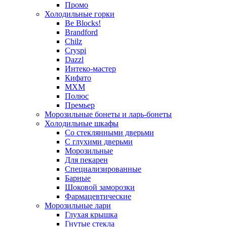
Промо
Холодильные горки
Be Blocks!
Brandford
Chilz
Cryspi
Dazzl
Интеко-мастер
Кифато
МХМ
Полюс
Премьер
Морозильные бонеты и ларь-бонеты
Холодильные шкафы
Со стеклянными дверьми
С глухими дверьми
Морозильные
Для пекарен
Специализированные
Барные
Шоковой заморозки
Фармацевтические
Морозильные лари
Глухая крышка
Гнутые стекла