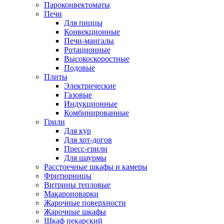
Пароконвектоматы
Печи
Для пиццы
Конвекционные
Печи-мангалы
Ротационные
Высокоскоростные
Подовые
Плиты
Электрические
Газовые
Индукционные
Комбинированные
Грили
Для кур
Для хот-догов
Пресс-грили
Для шаурмы
Расстоечные шкафы и камеры
Фритюрницы
Витрины тепловые
Макароноварки
Жарочные поверхности
Жарочные шкафы
Шкаф пекарский