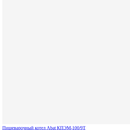
Пищеварочный котел Abat КПЭМ-100/9Т