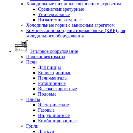
Холодильные витрины с выносным агрегатом
Среднетемпературные
Универсальные
Низкотемпературные
Холодильные горки с выносным агрегатом
Компрессорно-конденсаторные блоки (ККБ) для
холодильного оборудования
Тепловое оборудование
Пароконвектоматы
Печи
Для пиццы
Конвекционные
Печи-мангалы
Ротационные
Высокоскоростные
Подовые
Плиты
Электрические
Газовые
Индукционные
Комбинированные
Грили
Для кур