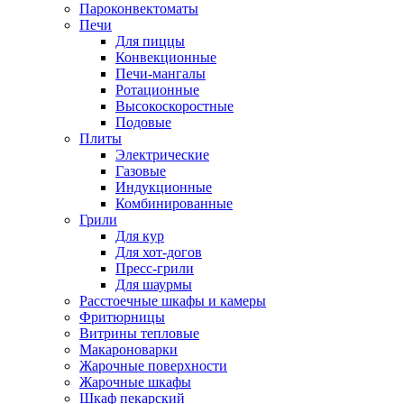
Пароконвектоматы
Печи
Для пиццы
Конвекционные
Печи-мангалы
Ротационные
Высокоскоростные
Подовые
Плиты
Электрические
Газовые
Индукционные
Комбинированные
Грили
Для кур
Для хот-догов
Пресс-грили
Для шаурмы
Расстоечные шкафы и камеры
Фритюрницы
Витрины тепловые
Макароноварки
Жарочные поверхности
Жарочные шкафы
Шкаф пекарский