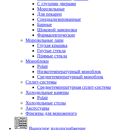
С глухими дверьми
Морозильные
Для пекарен
Специализированные
Барные
Шоковой заморозки
Фармацевтические
Морозильные лари
Глухая крышка
Гнутые стекла
Прямые стекла
Моноблоки
Polair
Низкотемпературный моноблок
Среднетемпературный моноблок
Сплит-системы
Среднетемпературная сплит-система
Холодильные камеры
Polair
Холодильные столы
Аксессуары
Фризеры для мороженого
Выносное холодоснабжение