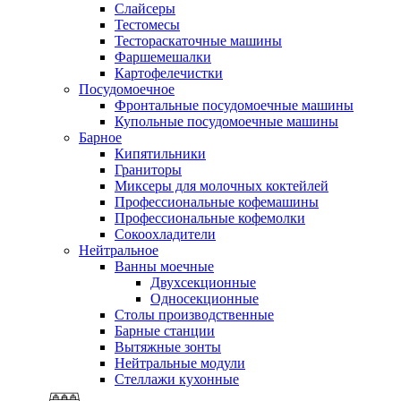
Слайсеры
Тестомесы
Тестораскаточные машины
Фаршемешалки
Картофелечистки
Посудомоечное
Фронтальные посудомоечные машины
Купольные посудомоечные машины
Барное
Кипятильники
Граниторы
Миксеры для молочных коктейлей
Профессиональные кофемашины
Профессиональные кофемолки
Сокоохладители
Нейтральное
Ванны моечные
Двухсекционные
Односекционные
Столы производственные
Барные станции
Вытяжные зонты
Нейтральные модули
Стеллажи кухонные