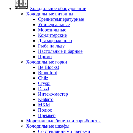
Холодильное оборудование
Холодильные витрины
Среднетемпературные
Универсальные
Морозильные
Кондитерские
Для мороженого
Рыба на льду
Настольные и барные
Промо
Холодильные горки
Be Blocks!
Brandford
Chilz
Cryspi
Dazzl
Интеко-мастер
Кифато
МХМ
Полюс
Премьер
Морозильные бонеты и ларь-бонеты
Холодильные шкафы
Со стеклянными дверьми