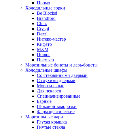
Промо
Холодильные горки
Be Blocks!
Brandford
Chilz
Cryspi
Dazzl
Интеко-мастер
Кифато
МХМ
Полюс
Премьер
Морозильные бонеты и ларь-бонеты
Холодильные шкафы
Со стеклянными дверьми
С глухими дверьми
Морозильные
Для пекарен
Специализированные
Барные
Шоковой заморозки
Фармацевтические
Морозильные лари
Глухая крышка
Гнутые стекла