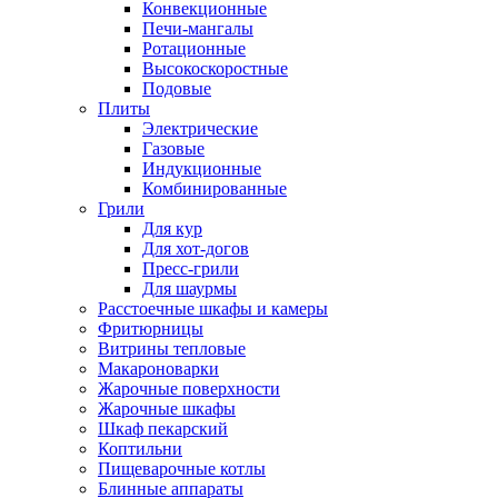
Конвекционные
Печи-мангалы
Ротационные
Высокоскоростные
Подовые
Плиты
Электрические
Газовые
Индукционные
Комбинированные
Грили
Для кур
Для хот-догов
Пресс-грили
Для шаурмы
Расстоечные шкафы и камеры
Фритюрницы
Витрины тепловые
Макароноварки
Жарочные поверхности
Жарочные шкафы
Шкаф пекарский
Коптильни
Пищеварочные котлы
Блинные аппараты