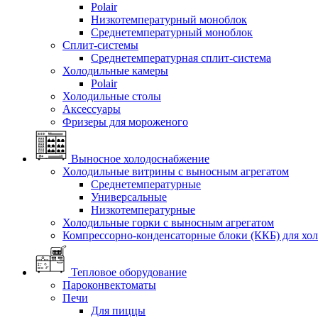
Polair
Низкотемпературный моноблок
Среднетемпературный моноблок
Сплит-системы
Среднетемпературная сплит-система
Холодильные камеры
Polair
Холодильные столы
Аксессуары
Фризеры для мороженого
Выносное холодоснабжение
Холодильные витрины с выносным агрегатом
Среднетемпературные
Универсальные
Низкотемпературные
Холодильные горки с выносным агрегатом
Компрессорно-конденсаторные блоки (ККБ) для хо
Тепловое оборудование
Пароконвектоматы
Печи
Для пиццы