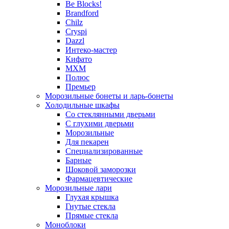
Be Blocks!
Brandford
Chilz
Cryspi
Dazzl
Интеко-мастер
Кифато
МХМ
Полюс
Премьер
Морозильные бонеты и ларь-бонеты
Холодильные шкафы
Со стеклянными дверьми
С глухими дверьми
Морозильные
Для пекарен
Специализированные
Барные
Шоковой заморозки
Фармацевтические
Морозильные лари
Глухая крышка
Гнутые стекла
Прямые стекла
Моноблоки