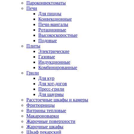
Пароконвектоматы
Печи
Для пиццы
Конвекционные
Печи-мангалы
Ротационные
Высокоскоростные
Подовые
Плиты
Электрические
Газовые
Индукционные
Комбинированные
Грили
Для кур
Для хот-догов
Пресс-грили
Для шаурмы
Расстоечные шкафы и камеры
Фритюрницы
Витрины тепловые
Макароноварки
Жарочные поверхности
Жарочные шкафы
Шкаф пекарский