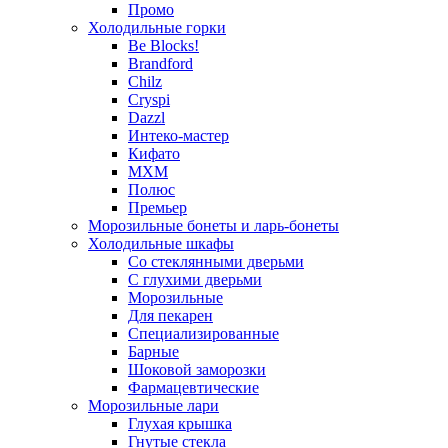
Промо
Холодильные горки
Be Blocks!
Brandford
Chilz
Cryspi
Dazzl
Интеко-мастер
Кифато
МХМ
Полюс
Премьер
Морозильные бонеты и ларь-бонеты
Холодильные шкафы
Со стеклянными дверьми
С глухими дверьми
Морозильные
Для пекарен
Специализированные
Барные
Шоковой заморозки
Фармацевтические
Морозильные лари
Глухая крышка
Гнутые стекла