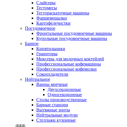
Слайсеры
Тестомесы
Тестораскаточные машины
Фаршемешалки
Картофелечистки
Посудомоечное
Фронтальные посудомоечные машины
Купольные посудомоечные машины
Барное
Кипятильники
Граниторы
Миксеры для молочных коктейлей
Профессиональные кофемашины
Профессиональные кофемолки
Сокоохладители
Нейтральное
Ванны моечные
Двухсекционные
Односекционные
Столы производственные
Барные станции
Вытяжные зонты
Нейтральные модули
Стеллажи кухонные