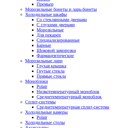
Премьер
Морозильные бонеты и ларь-бонеты
Холодильные шкафы
Со стеклянными дверьми
С глухими дверьми
Морозильные
Для пекарен
Специализированные
Барные
Шоковой заморозки
Фармацевтические
Морозильные лари
Глухая крышка
Гнутые стекла
Прямые стекла
Моноблоки
Polair
Низкотемпературный моноблок
Среднетемпературный моноблок
Сплит-системы
Среднетемпературная сплит-система
Холодильные камеры
Polair
Холодильные столы
Аксессуары