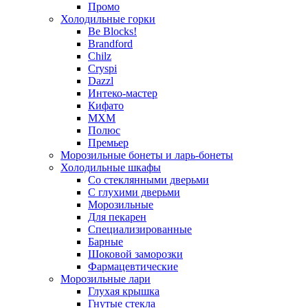
Промо
Холодильные горки
Be Blocks!
Brandford
Chilz
Cryspi
Dazzl
Интеко-мастер
Кифато
МХМ
Полюс
Премьер
Морозильные бонеты и ларь-бонеты
Холодильные шкафы
Со стеклянными дверьми
С глухими дверьми
Морозильные
Для пекарен
Специализированные
Барные
Шоковой заморозки
Фармацевтические
Морозильные лари
Глухая крышка
Гнутые стекла