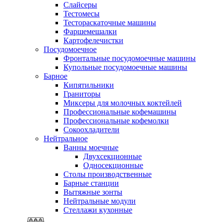
Слайсеры
Тестомесы
Тестораскаточные машины
Фаршемешалки
Картофелечистки
Посудомоечное
Фронтальные посудомоечные машины
Купольные посудомоечные машины
Барное
Кипятильники
Граниторы
Миксеры для молочных коктейлей
Профессиональные кофемашины
Профессиональные кофемолки
Сокоохладители
Нейтральное
Ванны моечные
Двухсекционные
Односекционные
Столы производственные
Барные станции
Вытяжные зонты
Нейтральные модули
Стеллажи кухонные