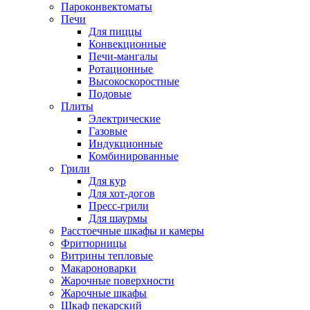
Пароконвектоматы
Печи
Для пиццы
Конвекционные
Печи-мангалы
Ротационные
Высокоскоростные
Подовые
Плиты
Электрические
Газовые
Индукционные
Комбинированные
Грили
Для кур
Для хот-догов
Пресс-грили
Для шаурмы
Расстоечные шкафы и камеры
Фритюрницы
Витрины тепловые
Макароноварки
Жарочные поверхности
Жарочные шкафы
Шкаф пекарский