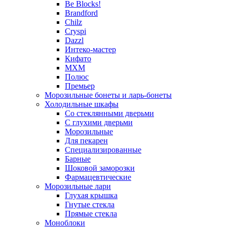
Be Blocks!
Brandford
Chilz
Cryspi
Dazzl
Интеко-мастер
Кифато
МХМ
Полюс
Премьер
Морозильные бонеты и ларь-бонеты
Холодильные шкафы
Со стеклянными дверьми
С глухими дверьми
Морозильные
Для пекарен
Специализированные
Барные
Шоковой заморозки
Фармацевтические
Морозильные лари
Глухая крышка
Гнутые стекла
Прямые стекла
Моноблоки