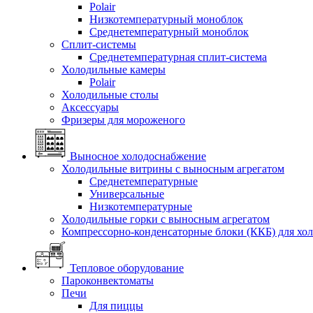
Polair
Низкотемпературный моноблок
Среднетемпературный моноблок
Сплит-системы
Среднетемпературная сплит-система
Холодильные камеры
Polair
Холодильные столы
Аксессуары
Фризеры для мороженого
Выносное холодоснабжение
Холодильные витрины с выносным агрегатом
Среднетемпературные
Универсальные
Низкотемпературные
Холодильные горки с выносным агрегатом
Компрессорно-конденсаторные блоки (ККБ) для хо
Тепловое оборудование
Пароконвектоматы
Печи
Для пиццы