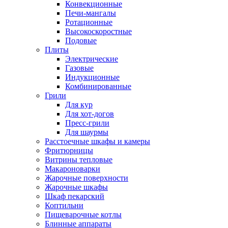
Конвекционные
Печи-мангалы
Ротационные
Высокоскоростные
Подовые
Плиты
Электрические
Газовые
Индукционные
Комбинированные
Грили
Для кур
Для хот-догов
Пресс-грили
Для шаурмы
Расстоечные шкафы и камеры
Фритюрницы
Витрины тепловые
Макароноварки
Жарочные поверхности
Жарочные шкафы
Шкаф пекарский
Коптильни
Пищеварочные котлы
Блинные аппараты