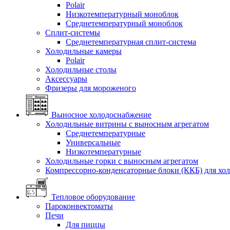
Polair
Низкотемпературный моноблок
Среднетемпературный моноблок
Сплит-системы
Среднетемпературная сплит-система
Холодильные камеры
Polair
Холодильные столы
Аксессуары
Фризеры для мороженого
Выносное холодоснабжение
Холодильные витрины с выносным агрегатом
Среднетемпературные
Универсальные
Низкотемпературные
Холодильные горки с выносным агрегатом
Компрессорно-конденсаторные блоки (ККБ) для хо
Тепловое оборудование
Пароконвектоматы
Печи
Для пиццы