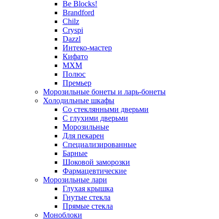
Be Blocks!
Brandford
Chilz
Cryspi
Dazzl
Интеко-мастер
Кифато
МХМ
Полюс
Премьер
Морозильные бонеты и ларь-бонеты
Холодильные шкафы
Со стеклянными дверьми
С глухими дверьми
Морозильные
Для пекарен
Специализированные
Барные
Шоковой заморозки
Фармацевтические
Морозильные лари
Глухая крышка
Гнутые стекла
Прямые стекла
Моноблоки