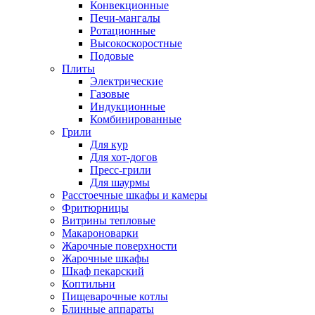
Конвекционные
Печи-мангалы
Ротационные
Высокоскоростные
Подовые
Плиты
Электрические
Газовые
Индукционные
Комбинированные
Грили
Для кур
Для хот-догов
Пресс-грили
Для шаурмы
Расстоечные шкафы и камеры
Фритюрницы
Витрины тепловые
Макароноварки
Жарочные поверхности
Жарочные шкафы
Шкаф пекарский
Коптильни
Пищеварочные котлы
Блинные аппараты