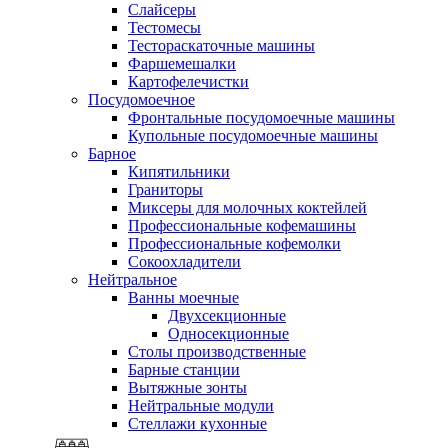
Слайсеры
Тестомесы
Тестораскаточные машины
Фаршемешалки
Картофелечистки
Посудомоечное
Фронтальные посудомоечные машины
Купольные посудомоечные машины
Барное
Кипятильники
Граниторы
Миксеры для молочных коктейлей
Профессиональные кофемашины
Профессиональные кофемолки
Сокоохладители
Нейтральное
Ванны моечные
Двухсекционные
Односекционные
Столы производственные
Барные станции
Вытяжные зонты
Нейтральные модули
Стеллажи кухонные