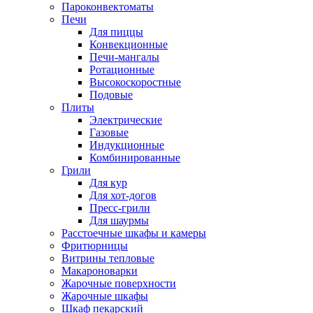
Пароконвектоматы
Печи
Для пиццы
Конвекционные
Печи-мангалы
Ротационные
Высокоскоростные
Подовые
Плиты
Электрические
Газовые
Индукционные
Комбинированные
Грили
Для кур
Для хот-догов
Пресс-грили
Для шаурмы
Расстоечные шкафы и камеры
Фритюрницы
Витрины тепловые
Макароноварки
Жарочные поверхности
Жарочные шкафы
Шкаф пекарский