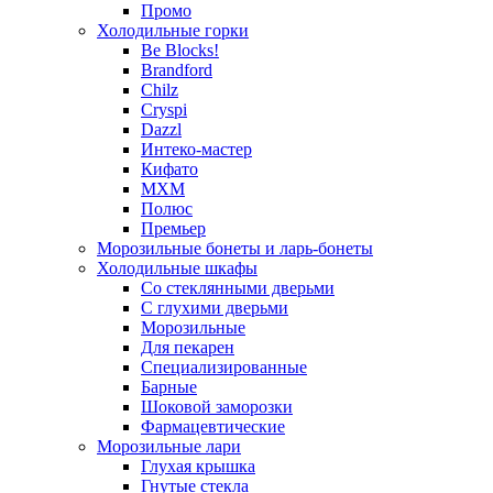
Промо
Холодильные горки
Be Blocks!
Brandford
Chilz
Cryspi
Dazzl
Интеко-мастер
Кифато
МХМ
Полюс
Премьер
Морозильные бонеты и ларь-бонеты
Холодильные шкафы
Со стеклянными дверьми
С глухими дверьми
Морозильные
Для пекарен
Специализированные
Барные
Шоковой заморозки
Фармацевтические
Морозильные лари
Глухая крышка
Гнутые стекла