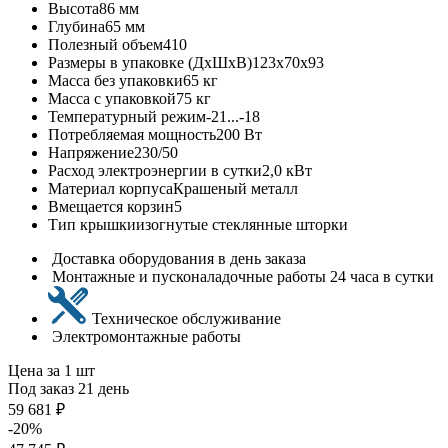
Высота
86 мм
Глубина
65 мм
Полезный объем
410
Размеры в упаковке (ДхШхВ)
123х70х93
Масса без упаковки
65 кг
Масса с упаковкой
75 кг
Температурный режим
-21...-18
Потребляемая мощность
200 Вт
Напряжение
230/50
Расход электроэнергии в сутки
2,0 кВт
Материал корпуса
Крашеный металл
Вмещается корзин
5
Тип крышки
изогнутые стеклянные шторки
Доставка оборудования в день заказа
Монтажные и пусконаладочные работы 24 часа в сутки
Техническое обслуживание
Электромонтажные работы
Цена за 1 шт
Под заказ 21 день
59 681 ₽
-20%