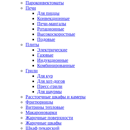
Пароконвектоматы
Печи
Для пиццы
Конвекционные
Печи-мангалы
Ротационные
Высокоскоростные
Подовые
Плиты
Электрические
Газовые
Индукционные
Комбинированные
Грили
Для кур
Для хот-догов
Пресс-грили
Для шаурмы
Расстоечные шкафы и камеры
Фритюрницы
Витрины тепловые
Макароноварки
Жарочные поверхности
Жарочные шкафы
Шкаф пекарский