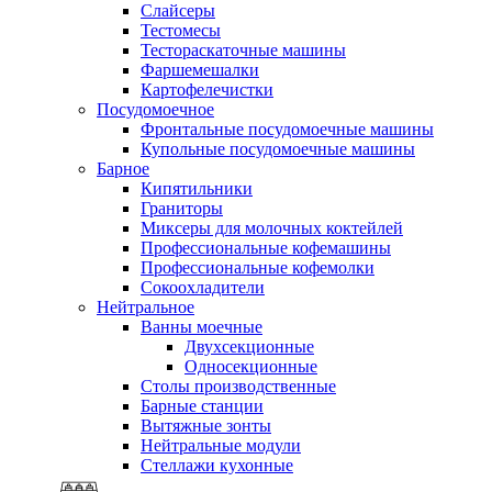
Слайсеры
Тестомесы
Тестораскаточные машины
Фаршемешалки
Картофелечистки
Посудомоечное
Фронтальные посудомоечные машины
Купольные посудомоечные машины
Барное
Кипятильники
Граниторы
Миксеры для молочных коктейлей
Профессиональные кофемашины
Профессиональные кофемолки
Сокоохладители
Нейтральное
Ванны моечные
Двухсекционные
Односекционные
Столы производственные
Барные станции
Вытяжные зонты
Нейтральные модули
Стеллажи кухонные