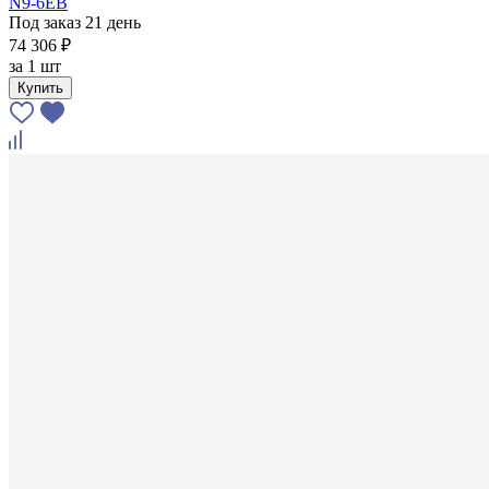
N9-6EB
Под заказ 21 день
74 306 ₽
за
1 шт
Купить