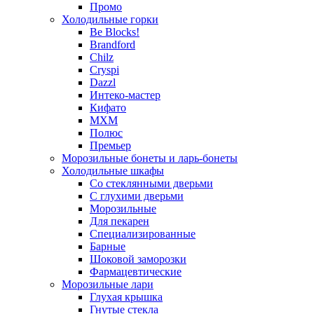
Промо
Холодильные горки
Be Blocks!
Brandford
Chilz
Cryspi
Dazzl
Интеко-мастер
Кифато
МХМ
Полюс
Премьер
Морозильные бонеты и ларь-бонеты
Холодильные шкафы
Со стеклянными дверьми
С глухими дверьми
Морозильные
Для пекарен
Специализированные
Барные
Шоковой заморозки
Фармацевтические
Морозильные лари
Глухая крышка
Гнутые стекла