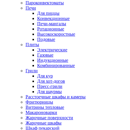
Пароконвектоматы
Печи
Для пиццы
Конвекционные
Печи-мангалы
Ротационные
Высокоскоростные
Подовые
Плиты
Электрические
Газовые
Индукционные
Комбинированные
Грили
Для кур
Для хот-догов
Пресс-грили
Для шаурмы
Расстоечные шкафы и камеры
Фритюрницы
Витрины тепловые
Макароноварки
Жарочные поверхности
Жарочные шкафы
Шкаф пекарский