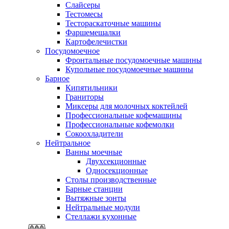
Слайсеры
Тестомесы
Тестораскаточные машины
Фаршемешалки
Картофелечистки
Посудомоечное
Фронтальные посудомоечные машины
Купольные посудомоечные машины
Барное
Кипятильники
Граниторы
Миксеры для молочных коктейлей
Профессиональные кофемашины
Профессиональные кофемолки
Сокоохладители
Нейтральное
Ванны моечные
Двухсекционные
Односекционные
Столы производственные
Барные станции
Вытяжные зонты
Нейтральные модули
Стеллажи кухонные