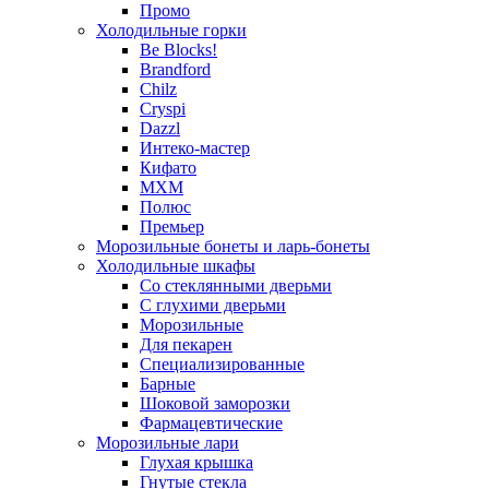
Промо
Холодильные горки
Be Blocks!
Brandford
Chilz
Cryspi
Dazzl
Интеко-мастер
Кифато
МХМ
Полюс
Премьер
Морозильные бонеты и ларь-бонеты
Холодильные шкафы
Со стеклянными дверьми
С глухими дверьми
Морозильные
Для пекарен
Специализированные
Барные
Шоковой заморозки
Фармацевтические
Морозильные лари
Глухая крышка
Гнутые стекла