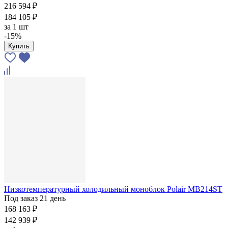
216 594 ₽
184 105 ₽
за
1 шт
-15%
Купить
Низкотемпературный холодильный моноблок Polair MB214ST
Под заказ 21 день
168 163 ₽
142 939 ₽