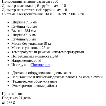
Присоединительные размеры труб
Диаметр всасывающей трубки, мм 16
Диаметр нагнетательной трубки, мм 8
Система электропитания, В/Гц 1/N/PE 230в 50гц
Ширина
715 мм
Глубина
420 мм
Высота
284 мм
Ширина
715 мм
Глубина
420 мм
Масса без упаковки
19 кг
Масса с упаковкой
28 кг
Температурный режим
Низкотемпературный
Потребляемая мощность
1,49
Напряжение
220 В
Инструкция
Посмотреть
Доставка оборудования в день заказа
Монтажные и пусконаладочные работы 24 часа в сутки
Техническое обслуживание
Электромонтажные работы
Цена за 1 шт
Под заказ 21 день
41 266 ₽