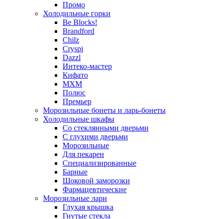
Промо
Холодильные горки
Be Blocks!
Brandford
Chilz
Cryspi
Dazzl
Интеко-мастер
Кифато
МХМ
Полюс
Премьер
Морозильные бонеты и ларь-бонеты
Холодильные шкафы
Со стеклянными дверьми
С глухими дверьми
Морозильные
Для пекарен
Специализированные
Барные
Шоковой заморозки
Фармацевтические
Морозильные лари
Глухая крышка
Гнутые стекла