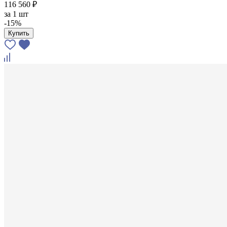
116 560 ₽
за
1 шт
-15%
Купить