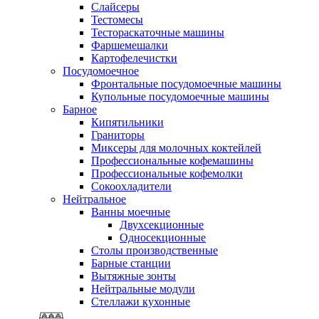
Слайсеры
Тестомесы
Тестораскаточные машины
Фаршемешалки
Картофелечистки
Посудомоечное
Фронтальные посудомоечные машины
Купольные посудомоечные машины
Барное
Кипятильники
Граниторы
Миксеры для молочных коктейлей
Профессиональные кофемашины
Профессиональные кофемолки
Сокоохладители
Нейтральное
Ванны моечные
Двухсекционные
Односекционные
Столы производственные
Барные станции
Вытяжные зонты
Нейтральные модули
Стеллажи кухонные