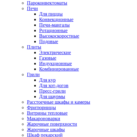
Пароконвектоматы
Печи
Для пиццы
Конвекционные
Печи-мангалы
Ротационные
Высокоскоростные
Подовые
Плиты
Электрические
Газовые
Индукционные
Комбинированные
Грили
Для кур
Для хот-догов
Пресс-грили
Для шаурмы
Расстоечные шкафы и камеры
Фритюрницы
Витрины тепловые
Макароноварки
Жарочные поверхности
Жарочные шкафы
Шкаф пекарский