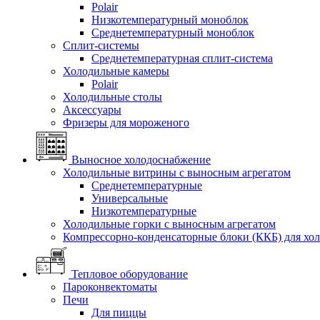
Polair
Низкотемпературный моноблок
Среднетемпературный моноблок
Сплит-системы
Среднетемпературная сплит-система
Холодильные камеры
Polair
Холодильные столы
Аксессуары
Фризеры для мороженого
Выносное холодоснабжение
Холодильные витрины с выносным агрегатом
Среднетемпературные
Универсальные
Низкотемпературные
Холодильные горки с выносным агрегатом
Компрессорно-конденсаторные блоки (ККБ) для хо
Тепловое оборудование
Пароконвектоматы
Печи
Для пиццы