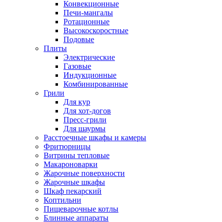
Конвекционные
Печи-мангалы
Ротационные
Высокоскоростные
Подовые
Плиты
Электрические
Газовые
Индукционные
Комбинированные
Грили
Для кур
Для хот-догов
Пресс-грили
Для шаурмы
Расстоечные шкафы и камеры
Фритюрницы
Витрины тепловые
Макароноварки
Жарочные поверхности
Жарочные шкафы
Шкаф пекарский
Коптильни
Пищеварочные котлы
Блинные аппараты