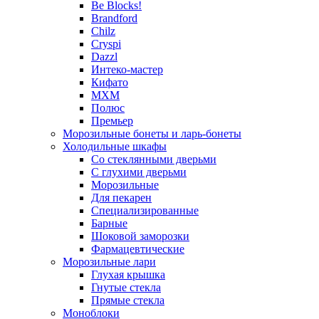
Be Blocks!
Brandford
Chilz
Cryspi
Dazzl
Интеко-мастер
Кифато
МХМ
Полюс
Премьер
Морозильные бонеты и ларь-бонеты
Холодильные шкафы
Со стеклянными дверьми
С глухими дверьми
Морозильные
Для пекарен
Специализированные
Барные
Шоковой заморозки
Фармацевтические
Морозильные лари
Глухая крышка
Гнутые стекла
Прямые стекла
Моноблоки