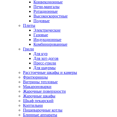
Конвекционные
Печи-мангалы
Ротационные
Высокоскоростные
Подовые
Плиты
Электрические
Газовые
Индукционные
Комбинированные
Грили
Для кур
Для хот-догов
Пресс-грили
Для шаурмы
Расстоечные шкафы и камеры
Фритюрницы
Витрины тепловые
Макароноварки
Жарочные поверхности
Жарочные шкафы
Шкаф пекарский
Коптильни
Пищеварочные котлы
Блинные аппараты