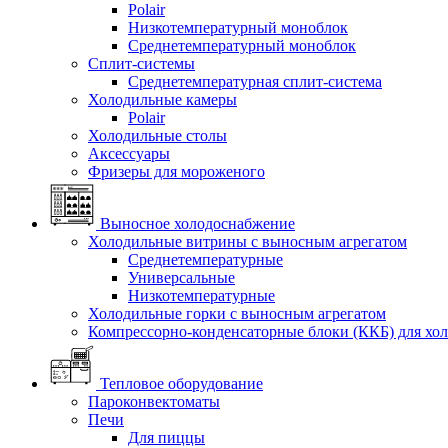
Polair
Низкотемпературный моноблок
Среднетемпературный моноблок
Сплит-системы
Среднетемпературная сплит-система
Холодильные камеры
Polair
Холодильные столы
Аксессуары
Фризеры для мороженого
Выносное холодоснабжение
Холодильные витрины с выносным агрегатом
Среднетемпературные
Универсальные
Низкотемпературные
Холодильные горки с выносным агрегатом
Компрессорно-конденсаторные блоки (ККБ) для хо
Тепловое оборудование
Пароконвектоматы
Печи
Для пиццы