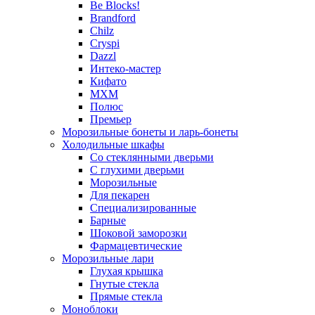
Be Blocks!
Brandford
Chilz
Cryspi
Dazzl
Интеко-мастер
Кифато
МХМ
Полюс
Премьер
Морозильные бонеты и ларь-бонеты
Холодильные шкафы
Со стеклянными дверьми
С глухими дверьми
Морозильные
Для пекарен
Специализированные
Барные
Шоковой заморозки
Фармацевтические
Морозильные лари
Глухая крышка
Гнутые стекла
Прямые стекла
Моноблоки