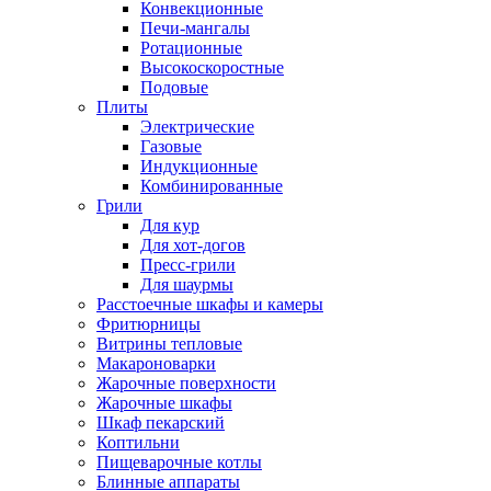
Конвекционные
Печи-мангалы
Ротационные
Высокоскоростные
Подовые
Плиты
Электрические
Газовые
Индукционные
Комбинированные
Грили
Для кур
Для хот-догов
Пресс-грили
Для шаурмы
Расстоечные шкафы и камеры
Фритюрницы
Витрины тепловые
Макароноварки
Жарочные поверхности
Жарочные шкафы
Шкаф пекарский
Коптильни
Пищеварочные котлы
Блинные аппараты