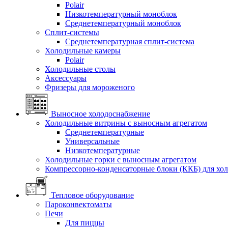
Polair
Низкотемпературный моноблок
Среднетемпературный моноблок
Сплит-системы
Среднетемпературная сплит-система
Холодильные камеры
Polair
Холодильные столы
Аксессуары
Фризеры для мороженого
Выносное холодоснабжение
Холодильные витрины с выносным агрегатом
Среднетемпературные
Универсальные
Низкотемпературные
Холодильные горки с выносным агрегатом
Компрессорно-конденсаторные блоки (ККБ) для хо
Тепловое оборудование
Пароконвектоматы
Печи
Для пиццы