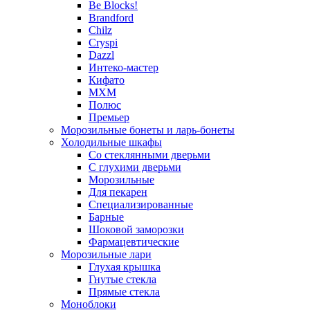
Be Blocks!
Brandford
Chilz
Cryspi
Dazzl
Интеко-мастер
Кифато
МХМ
Полюс
Премьер
Морозильные бонеты и ларь-бонеты
Холодильные шкафы
Со стеклянными дверьми
С глухими дверьми
Морозильные
Для пекарен
Специализированные
Барные
Шоковой заморозки
Фармацевтические
Морозильные лари
Глухая крышка
Гнутые стекла
Прямые стекла
Моноблоки