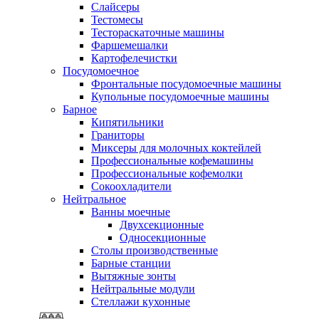
Слайсеры
Тестомесы
Тестораскаточные машины
Фаршемешалки
Картофелечистки
Посудомоечное
Фронтальные посудомоечные машины
Купольные посудомоечные машины
Барное
Кипятильники
Граниторы
Миксеры для молочных коктейлей
Профессиональные кофемашины
Профессиональные кофемолки
Сокоохладители
Нейтральное
Ванны моечные
Двухсекционные
Односекционные
Столы производственные
Барные станции
Вытяжные зонты
Нейтральные модули
Стеллажи кухонные