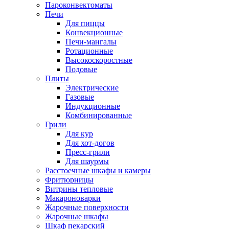
Пароконвектоматы
Печи
Для пиццы
Конвекционные
Печи-мангалы
Ротационные
Высокоскоростные
Подовые
Плиты
Электрические
Газовые
Индукционные
Комбинированные
Грили
Для кур
Для хот-догов
Пресс-грили
Для шаурмы
Расстоечные шкафы и камеры
Фритюрницы
Витрины тепловые
Макароноварки
Жарочные поверхности
Жарочные шкафы
Шкаф пекарский