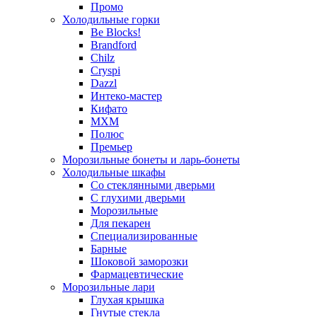
Промо
Холодильные горки
Be Blocks!
Brandford
Chilz
Cryspi
Dazzl
Интеко-мастер
Кифато
МХМ
Полюс
Премьер
Морозильные бонеты и ларь-бонеты
Холодильные шкафы
Со стеклянными дверьми
С глухими дверьми
Морозильные
Для пекарен
Специализированные
Барные
Шоковой заморозки
Фармацевтические
Морозильные лари
Глухая крышка
Гнутые стекла