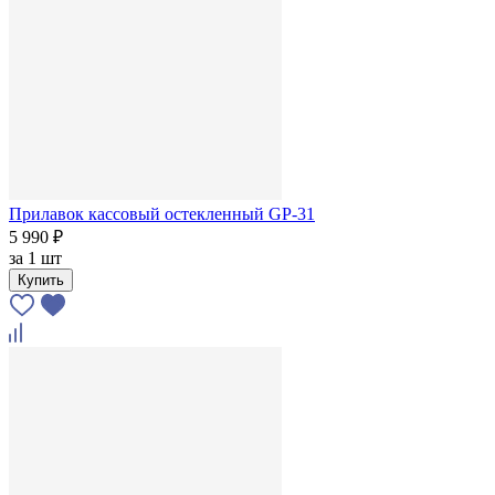
Прилавок кассовый остекленный GP-31
5 990 ₽
за
1 шт
Купить