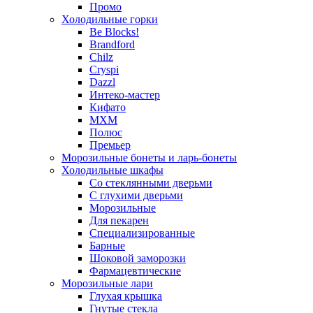
Промо
Холодильные горки
Be Blocks!
Brandford
Chilz
Cryspi
Dazzl
Интеко-мастер
Кифато
МХМ
Полюс
Премьер
Морозильные бонеты и ларь-бонеты
Холодильные шкафы
Со стеклянными дверьми
С глухими дверьми
Морозильные
Для пекарен
Специализированные
Барные
Шоковой заморозки
Фармацевтические
Морозильные лари
Глухая крышка
Гнутые стекла