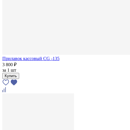
Прилавок кассовый CG -135
3 800 ₽
за
1 шт
Купить