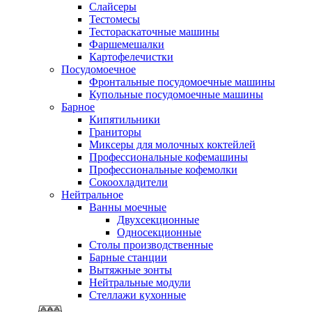
Слайсеры
Тестомесы
Тестораскаточные машины
Фаршемешалки
Картофелечистки
Посудомоечное
Фронтальные посудомоечные машины
Купольные посудомоечные машины
Барное
Кипятильники
Граниторы
Миксеры для молочных коктейлей
Профессиональные кофемашины
Профессиональные кофемолки
Сокоохладители
Нейтральное
Ванны моечные
Двухсекционные
Односекционные
Столы производственные
Барные станции
Вытяжные зонты
Нейтральные модули
Стеллажи кухонные