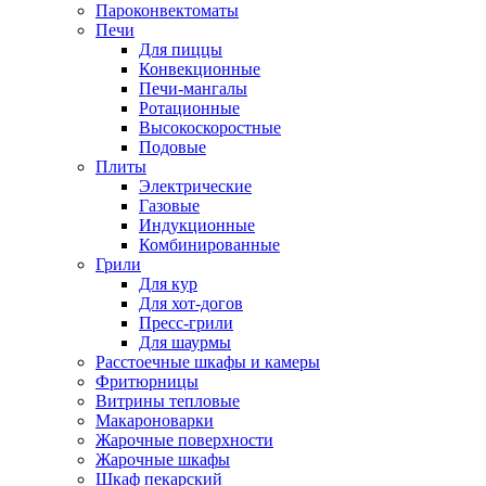
Пароконвектоматы
Печи
Для пиццы
Конвекционные
Печи-мангалы
Ротационные
Высокоскоростные
Подовые
Плиты
Электрические
Газовые
Индукционные
Комбинированные
Грили
Для кур
Для хот-догов
Пресс-грили
Для шаурмы
Расстоечные шкафы и камеры
Фритюрницы
Витрины тепловые
Макароноварки
Жарочные поверхности
Жарочные шкафы
Шкаф пекарский