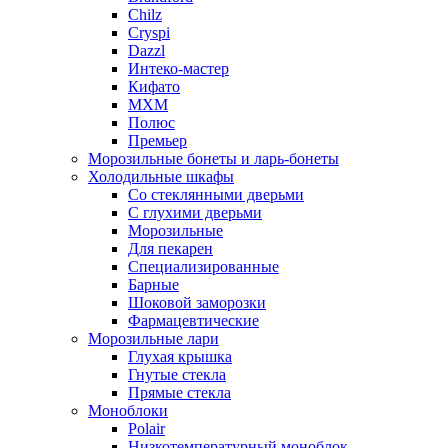
Chilz
Cryspi
Dazzl
Интеко-мастер
Кифато
МХМ
Полюс
Премьер
Морозильные бонеты и ларь-бонеты
Холодильные шкафы
Со стеклянными дверьми
С глухими дверьми
Морозильные
Для пекарен
Специализированные
Барные
Шоковой заморозки
Фармацевтические
Морозильные лари
Глухая крышка
Гнутые стекла
Прямые стекла
Моноблоки
Polair
Низкотемпературный моноблок