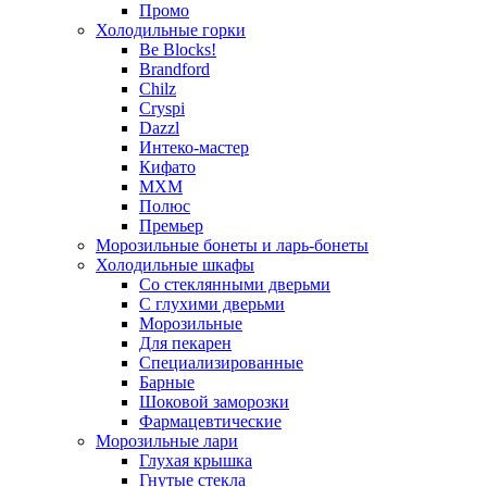
Промо
Холодильные горки
Be Blocks!
Brandford
Chilz
Cryspi
Dazzl
Интеко-мастер
Кифато
МХМ
Полюс
Премьер
Морозильные бонеты и ларь-бонеты
Холодильные шкафы
Со стеклянными дверьми
С глухими дверьми
Морозильные
Для пекарен
Специализированные
Барные
Шоковой заморозки
Фармацевтические
Морозильные лари
Глухая крышка
Гнутые стекла