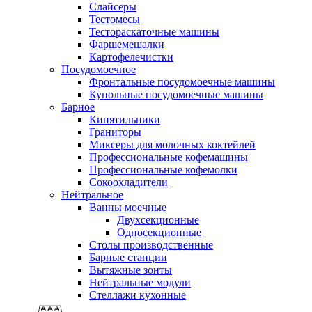
Слайсеры
Тестомесы
Тестораскаточные машины
Фаршемешалки
Картофелечистки
Посудомоечное
Фронтальные посудомоечные машины
Купольные посудомоечные машины
Барное
Кипятильники
Граниторы
Миксеры для молочных коктейлей
Профессиональные кофемашины
Профессиональные кофемолки
Сокоохладители
Нейтральное
Ванны моечные
Двухсекционные
Односекционные
Столы производственные
Барные станции
Вытяжные зонты
Нейтральные модули
Стеллажи кухонные