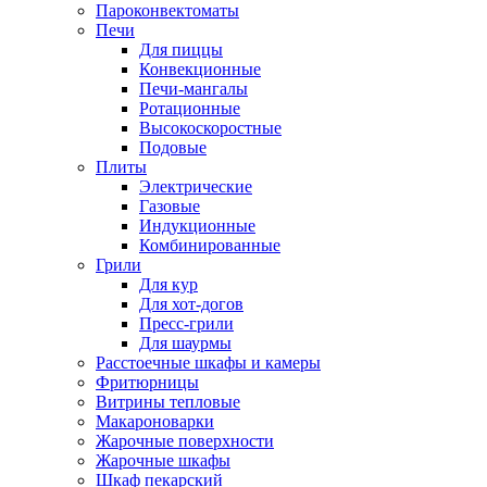
Пароконвектоматы
Печи
Для пиццы
Конвекционные
Печи-мангалы
Ротационные
Высокоскоростные
Подовые
Плиты
Электрические
Газовые
Индукционные
Комбинированные
Грили
Для кур
Для хот-догов
Пресс-грили
Для шаурмы
Расстоечные шкафы и камеры
Фритюрницы
Витрины тепловые
Макароноварки
Жарочные поверхности
Жарочные шкафы
Шкаф пекарский