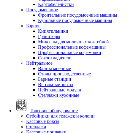
Картофелечистки
Посудомоечное
Фронтальные посудомоечные машины
Купольные посудомоечные машины
Барное
Кипятильники
Граниторы
Миксеры для молочных коктейлей
Профессиональные кофемашины
Профессиональные кофемолки
Сокоохладители
Нейтральное
Ванны моечные
Столы производственные
Барные станции
Вытяжные зонты
Нейтральные модули
Стеллажи кухонные
Торговое оборудование
Отбойники для тележек и колонн
Кассовые боксы
Стеллажи
Кассовые прилавки