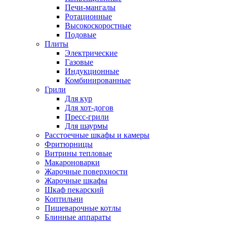
Печи-мангалы
Ротационные
Высокоскоростные
Подовые
Плиты
Электрические
Газовые
Индукционные
Комбинированные
Грили
Для кур
Для хот-догов
Пресс-грили
Для шаурмы
Расстоечные шкафы и камеры
Фритюрницы
Витрины тепловые
Макароноварки
Жарочные поверхности
Жарочные шкафы
Шкаф пекарский
Коптильни
Пищеварочные котлы
Блинные аппараты