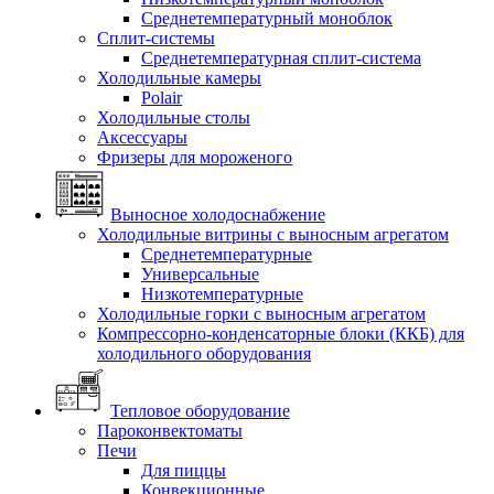
Среднетемпературный моноблок
Сплит-системы
Среднетемпературная сплит-система
Холодильные камеры
Polair
Холодильные столы
Аксессуары
Фризеры для мороженого
Выносное холодоснабжение
Холодильные витрины с выносным агрегатом
Среднетемпературные
Универсальные
Низкотемпературные
Холодильные горки с выносным агрегатом
Компрессорно-конденсаторные блоки (ККБ) для
холодильного оборудования
Тепловое оборудование
Пароконвектоматы
Печи
Для пиццы
Конвекционные