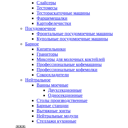
Слайсеры
Тестомесы
Тестораскаточные машины
Фаршемешалки
Картофелечистки
Посудомоечное
Фронтальные посудомоечные машины
Купольные посудомоечные машины
Барное
Кипятильники
Граниторы
Миксеры для молочных коктейлей
Профессиональные кофемашины
Профессиональные кофемолки
Сокоохладители
Нейтральное
Ванны моечные
Двухсекционные
Односекционные
Столы производственные
Барные станции
Вытяжные зонты
Нейтральные модули
Стеллажи кухонные