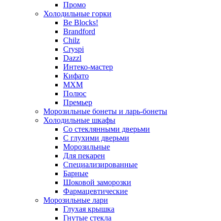
Промо
Холодильные горки
Be Blocks!
Brandford
Chilz
Cryspi
Dazzl
Интеко-мастер
Кифато
МХМ
Полюс
Премьер
Морозильные бонеты и ларь-бонеты
Холодильные шкафы
Со стеклянными дверьми
С глухими дверьми
Морозильные
Для пекарен
Специализированные
Барные
Шоковой заморозки
Фармацевтические
Морозильные лари
Глухая крышка
Гнутые стекла