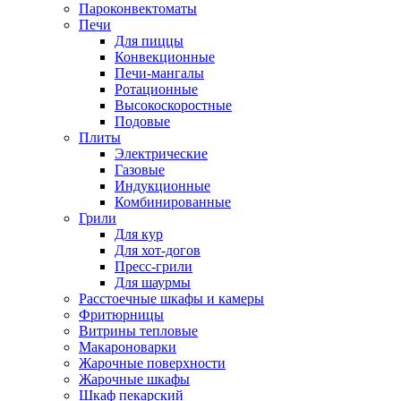
Пароконвектоматы
Печи
Для пиццы
Конвекционные
Печи-мангалы
Ротационные
Высокоскоростные
Подовые
Плиты
Электрические
Газовые
Индукционные
Комбинированные
Грили
Для кур
Для хот-догов
Пресс-грили
Для шаурмы
Расстоечные шкафы и камеры
Фритюрницы
Витрины тепловые
Макароноварки
Жарочные поверхности
Жарочные шкафы
Шкаф пекарский