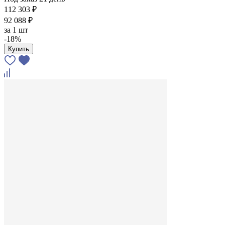
112 303 ₽
92 088 ₽
за
1 шт
-18%
Купить