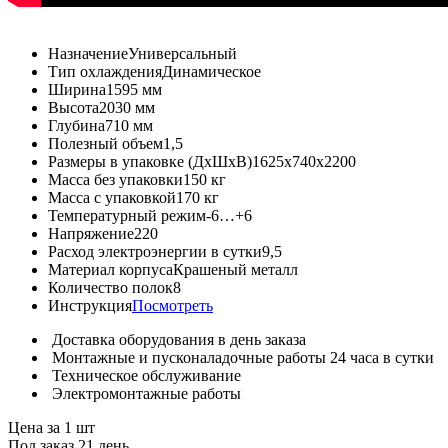
Назначение
Универсальный
Тип охлаждения
Динамическое
Ширина
1595 мм
Высота
2030 мм
Глубина
710 мм
Полезный объем
1,5
Размеры в упаковке (ДхШхВ)
1625х740х2200
Масса без упаковки
150 кг
Масса с упаковкой
170 кг
Температурный режим
-6…+6
Напряжение
220
Расход электроэнергии в сутки
9,5
Материал корпуса
Крашеный металл
Количество полок
8
Инструкция
Посмотреть
Доставка оборудования в день заказа
Монтажные и пусконаладочные работы 24 часа в сутки
Техническое обслуживание
Электромонтажные работы
Цена за 1 шт
Под заказ 21 день